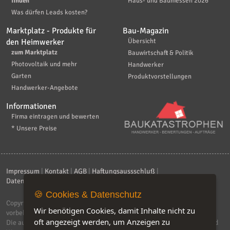
finden
Haus- und Baumessen 2026
Was dürfen Leads kosten?
Marktplatz - Produkte für
Bau-Magazin
den Heimwerker
Übersicht
zum Marktplatz
Bauwirtschaft & Politik
Photovoltaik und mehr
Handwerker
Garten
Produktvorstellungen
Handwerker-Angebote
Informationen
Firma eintragen und bewerten
* Unsere Preise
Impressum
|
Kontakt
|
AGB
|
Haftungsaussschluß
|
Datenschutzerklärung
|
FAQ
🍪 Cookies & Datenschutz
Copyright © 2026
ebiz-consult GmbH & Co. KG
. Alle Rechte
Wir benötigen Cookies, damit Inhalte nicht zu
vorbehalten.
oft angezeigt werden, um Anzeigen zu
Die auf dieser Seite verwendeten Produktbezeichnungen, Namen und