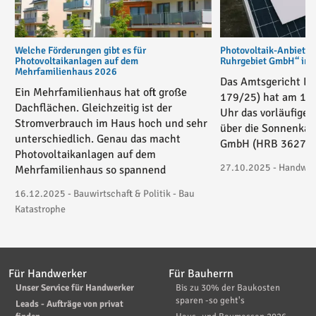
Welche Förderungen gibt es für
Photovoltaik-Anbiete
Photovoltaikanlagen auf dem
Ruhrgebiet GmbH“ in v
Mehrfamilienhaus 2026
Das Amtsgericht Es
Ein Mehrfamilienhaus hat oft große
179/25) hat am 17
Dachflächen. Gleichzeitig ist der
Uhr das vorläufige 
Stromverbrauch im Haus hoch und sehr
über die Sonnenkau
unterschiedlich. Genau das macht
GmbH (HRB 36271) 
Photovoltaikanlagen auf dem
27.10.2025 - Handwerk
Mehrfamilienhaus so spannend
16.12.2025 - Bauwirtschaft & Politik - Bau
Katastrophe
Für Handwerker
Für Bauherrn
Unser Service für Handwerker
Bis zu 30% der Baukosten
sparen -so geht's
Leads - Aufträge von privat