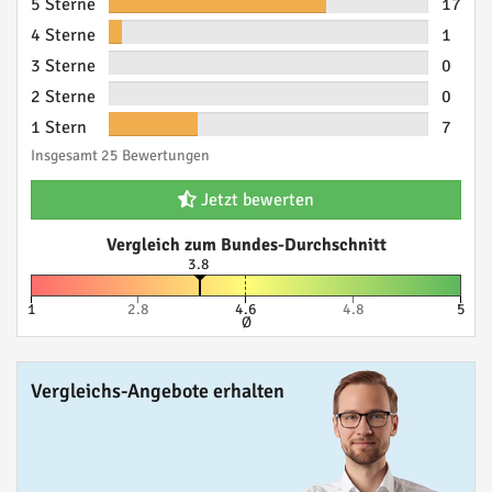
5 Sterne
17
4 Sterne
1
3 Sterne
0
2 Sterne
0
1 Stern
7
Insgesamt 25 Bewertungen
Jetzt bewerten
Vergleich zum Bundes-Durchschnitt
3.8
1
2.8
4.6
4.8
5
Ø
Vergleichs-Angebote erhalten