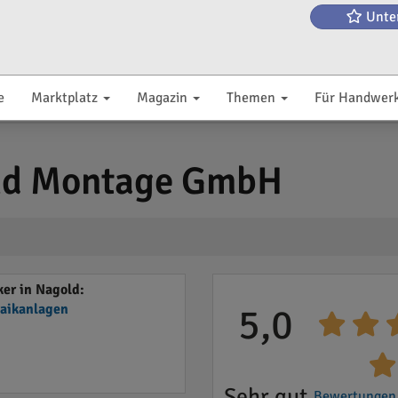
Unte
e
Marktplatz
Magazin
Themen
Für Handwer
nd Montage GmbH
er in Nagold:
taikanlagen
5,0
Sehr gut
Bewertungen