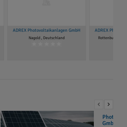
ADREX Photovoltaikanlagen GmbH
ADREX Photovol
Nagold , Deutschland
Rottenburg am N
Photovolt
GmbH“ in 