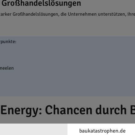
e Großhandelslösungen
starker Großhandelslösungen, die Unternehmen unterstützen, ihre 
rpunkte:
neelen
5Energy: Chancen durch
baukatastrophen.de