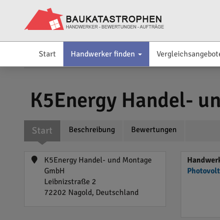
Start
Handwerker finden
Vergleichsangebot
K5Energy Handel- u
Start
Beschreibung
Bewertungen
K5Energy Handel- und Montage
Handwerk
GmbH
Photovol
Leibnizstraße 2
72202 Nagold, Deutschland