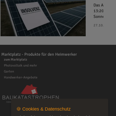
Das Amtsger
13:20 Uhr da
Sonnenkaufh
27.10.2025 - 
Marktplatz - Produkte für den Heimwerker
zum Marktplatz
Photovoltaik und mehr
Garten
Handwerker-Angebote
🍪 Cookies & Datenschutz