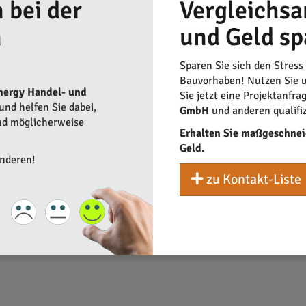
 bei der
Vergleichsa
eten sowohl Handwerkern als auch Verbrauchern immense Vorteile
pekte wie Preis-Leistungs-Verhältnis und Servicequalität lassen
n
und Geld sp
esten Ergebnis. Vergleichsangebote, besonders bei
Photovoltaikan
hervor und fördern die
Stärkung des lokalen Handwerks
. Privat
Sparen Sie sich den Stress
Bauvorhaben! Nutzen Sie u
nergy Handel- und
Sie jetzt eine Projektanfra
r, um sicherzustellen, dass die gewählte Dienstleistung den ei
nd helfen Sie dabei,
GmbH
und anderen qualifi
 Blick und kann weitere
Vergleichsangebote
mit einbeziehen, die
und möglicherweise
Erhalten Sie maßgeschnei
Geld.
anderen!
zu Kontakt-Liste