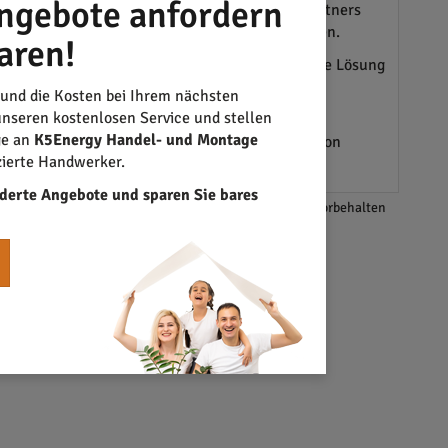
ngebote anfordern
. Sie unterstützen die Wahl des richtigen Partners
 sich anhand von Rezensionen besser einschätzen.
aren!
lagen
, helfen, Geld zu sparen und die passendste Lösung
e Aufträge tragen unmittelbar zur Unterstützung
 und die Kosten bei Ihrem nächsten
nseren kostenlosen Service und stellen
ge an
K5Energy Handel- und Montage
genen Erwartungen gerecht wird. Das Anfragen von
zierte Handwerker.
 zu einer gut informierten Entscheidung führen.
derte Angebote und sparen Sie bares
*Änderungen und Irrtümer vorbehalten