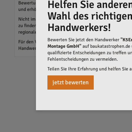
Helfen Sie anderen
Bewertungen auf Plattformen wie baukatastrophen.de bi
und erhöhen die Transparenz auf dem Markt. Wichtige As
Wahl des richtige
Nicht immer führt das teure oder billige Angebot zum b
Handwerkers!
zu finden. Sie heben die Bedeutung von
Projektanfragen
regionaler Handwerkseinrichtungen in Nagold bei.
Bewerten Sie jetzt den Handwerker
"K5E
Für den Verbraucher bleibt ein
Preisvergleich
unabdingba
Montage GmbH"
auf baukatastrophen.de u
Handwerkern aus benachbarten Regionen erweitert den
qualifizierte Entscheidungen zu treffen 
Fehlentscheidungen zu vermeiden.
Teilen Sie Ihre Erfahrung und helfen Sie 
jetzt bewerten