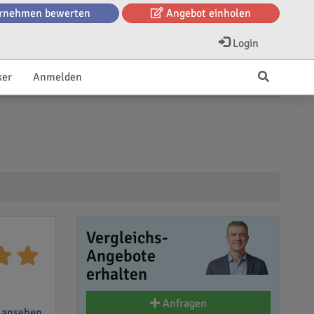
rnehmen bewerten
Angebot einholen
Login
ker
Anmelden
Vergleichs-
Angebote
erhalten
Anfragen
 ansehen