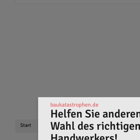
baukatastrophen.de
Helfen Sie anderen
Wahl des richtige
Start
Beschreibung
Bewertungen
Handwerkers!