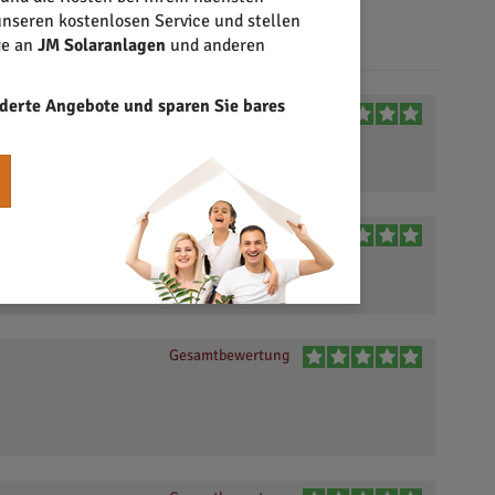
nseren kostenlosen Service und stellen
ge an
JM Solaranlagen
und anderen
derte Angebote und sparen Sie bares
Gesamtbewertung
mpetent. JM Solar hat
Gesamtbewertung
gend organisiert und
Gesamtbewertung