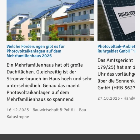
Welche Förderungen gibt es für
Photovoltaik-Anbiete
Photovoltaikanlagen auf dem
Ruhrgebiet GmbH“ in v
Mehrfamilienhaus 2026
Das Amtsgericht Es
Ein Mehrfamilienhaus hat oft große
179/25) hat am 17
Dachflächen. Gleichzeitig ist der
Uhr das vorläufige 
Stromverbrauch im Haus hoch und sehr
über die Sonnenkau
unterschiedlich. Genau das macht
GmbH (HRB 36271) 
Photovoltaikanlagen auf dem
27.10.2025 - Handwerk
Mehrfamilienhaus so spannend
16.12.2025 - Bauwirtschaft & Politik - Bau
Katastrophe