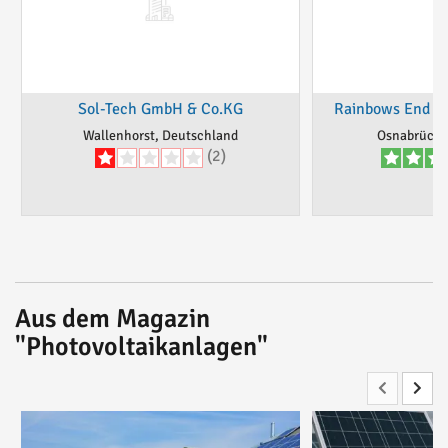
Sol-Tech GmbH & Co.KG
Rainbows End S
Wallenhorst, Deutschland
Osnabrück,
(2)
Aus dem Magazin
"Photovoltaikanlagen"