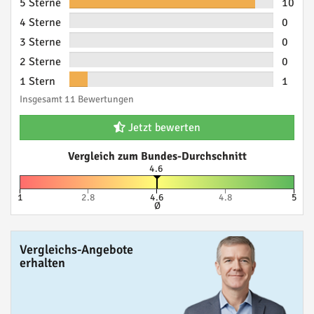
5 Sterne
10
4 Sterne
0
3 Sterne
0
2 Sterne
0
1 Stern
1
Insgesamt 11 Bewertungen
Jetzt bewerten
Vergleich zum Bundes-Durchschnitt
4.6
1
2.8
4.6
4.8
5
Ø
Vergleichs-Angebote
erhalten