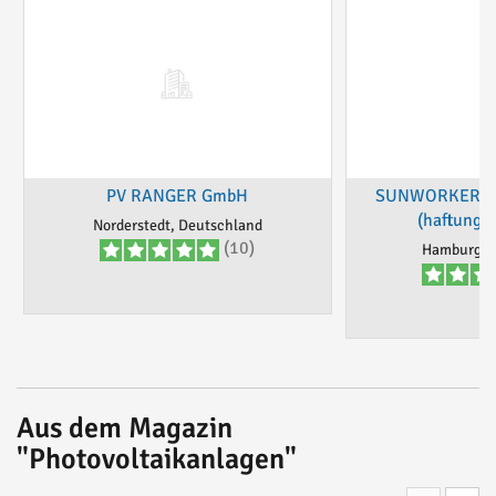
PV RANGER GmbH
SUNWORKERS C
(haftungs
Norderstedt, Deutschland
(10)
Hamburg , 
Aus dem Magazin
"Photovoltaikanlagen"