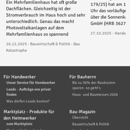
Ein Mehrfamilienhaus hat oft große
179/25) hat am 17
Dachflächen. Gleichzeitig ist der
Uhr das vorläufige 
Stromverbrauch im Haus hoch und sehr
über die Sonnenkau
unterschiedlich. Genau das macht
GmbH (HRB 36271) 
Photovoltaikanlagen auf dem
27.10.2025 - Handwerk
Mehrfamilienhaus so spannend
16.12.2025 - Bauwirtschaft & Politik - Bau
Katastrophe
Für Handwerker
Für Bauherrn
Unser Service für Handwerker
Bis zu 30% der Baukosten
sparen -so geht's
Leads - Aufträge von privat
finden
Haus- und Baumessen 2026
Was dürfen Leads kosten?
Marktplatz - Produkte für
Bau-Magazin
den Heimwerker
Übersicht
zum Marktplatz
Bauwirtschaft & Politik