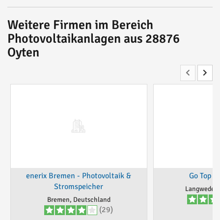
Weitere Firmen im Bereich
Photovoltaikanlagen aus 28876
Oyten
enerix Bremen - Photovoltaik &
Go Top S
Stromspeicher
Langwedel,
Bremen, Deutschland
(29)