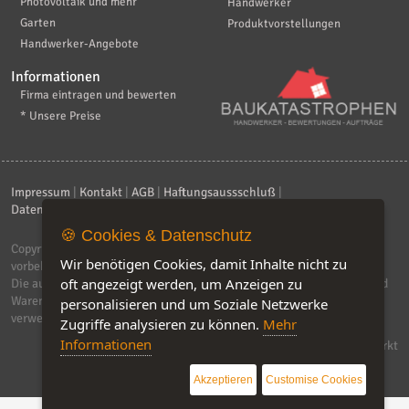
Photovoltaik und mehr
Handwerker
Garten
Produktvorstellungen
Handwerker-Angebote
Informationen
Firma eintragen und bewerten
* Unsere Preise
Impressum
|
Kontakt
|
AGB
|
Haftungsaussschluß
|
Datenschutzerklärung
|
FAQ
🍪 Cookies & Datenschutz
Copyright © 2026
ebiz-consult GmbH & Co. KG
. Alle Rechte
Wir benötigen Cookies, damit Inhalte nicht zu
vorbehalten.
oft angezeigt werden, um Anzeigen zu
Die auf dieser Seite verwendeten Produktbezeichnungen, Namen und
Warenzeichen sind Eigentum der jeweiligen Firmen. Unser Portal
personalisieren und um Soziale Netzwerke
verwendet Affiliat-Links, für dir wir Geld erhalten.
Zugriffe analysieren zu können.
Mehr
Informationen
Software by IQ-Markt
Akzeptieren
Customise Cookies