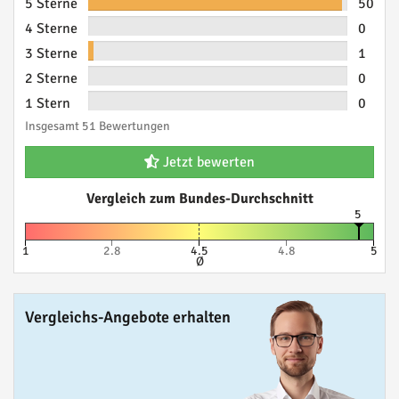
5 Sterne
50
4 Sterne
0
3 Sterne
1
2 Sterne
0
1 Stern
0
Insgesamt 51 Bewertungen
Jetzt bewerten
Vergleich zum Bundes-Durchschnitt
5
1
2.8
4.5
4.8
5
Ø
Vergleichs-Angebote erhalten