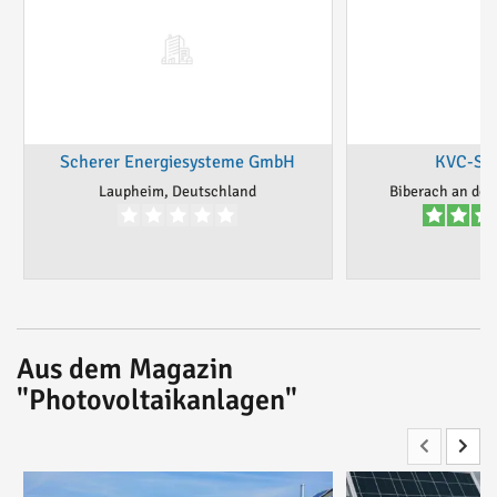
Scherer Energiesysteme GmbH
KVC-So
Laupheim, Deutschland
Biberach an der
Aus dem Magazin
"Photovoltaikanlagen"