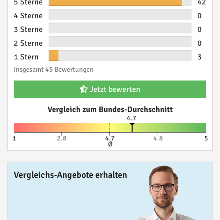
5 Sterne
42
4 Sterne
0
3 Sterne
0
2 Sterne
0
1 Stern
3
Insgesamt 45 Bewertungen
Jetzt bewerten
Vergleich zum Bundes-Durchschnitt
4.7
1
2.8
4.7
4.8
5
Ø
Vergleichs-Angebote erhalten