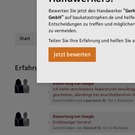
Bewerten Sie jetzt den Handwerker
"Gerh
GmbH"
auf baukatastrophen.de und helfen 
Entscheidungen zu treffen und mögliche
zu vermeiden.
Start
Beschreibung
Bewertungen
Teilen Sie Ihre Erfahrung und helfen Sie 
jetzt bewerten
Erfahrungen mit Gerhard Schneider &
Bewertung von Google
Ich hatte verschiedene Reparaturen beauftrag
geschehen, allerdings hat anschließend ein V
Geschrieben von
Lawrence N.
Vor
4 Monaten
Bewertung von Google
Erstklassiger Service!
Geschrieben von
Bennet N.
Vor
6 Monaten