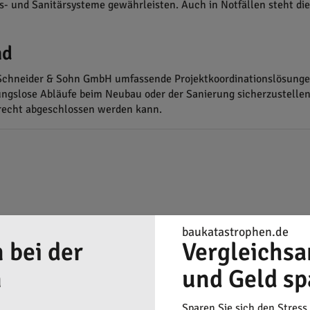
gs- und Sanitärsysteme gewährleisten. Auch in Notfällen steht d
nd
 Schneider & Sohn GmbH umfassende Projektkoordinationslösungen
slose Abläufe beim Neubau oder der Sanierung sicherzustellen.
erecht abgeschlossen werden kann.
baukatastrophen.de
 bei der
Vergleichsa
n
und Geld sp
Sparen Sie sich den Stress