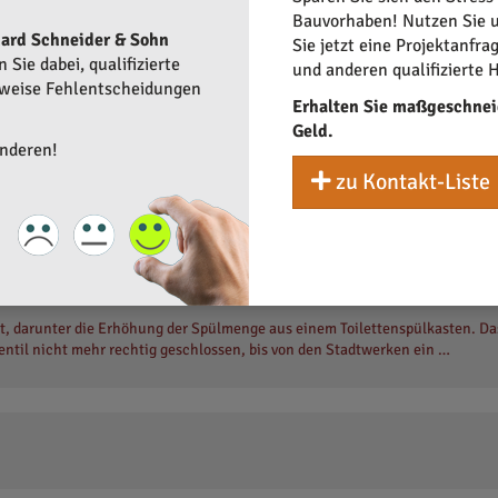
Bauvorhaben! Nutzen Sie u
ard Schneider & Sohn
Sie jetzt eine Projektanfra
Sie dabei, qualifizierte
und anderen qualifizierte 
rweise Fehlentscheidungen
Erhalten Sie maßgeschnei
Geld.
anderen!
zu Kontakt-Liste
 Sohn GmbH
t, darunter die Erhöhung der Spülmenge aus einem Toilettenspülkasten. Das
entil nicht mehr rechtig geschlossen, bis von den Stadtwerken ein …