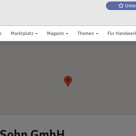
Unte
e
Marktplatz
Magazin
Themen
Für Handwer
& Sohn GmbH