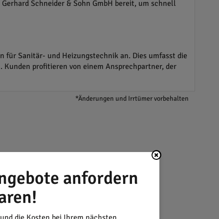
ie Gerhard Schneider & Sohn GmbH bereit, um schnell
 für Sanitär- und Heizungstechnik an. Dies umfasst die
 Kunden profitieren von einem Ansprechpartner, der
*Änderungen und Irrtümer vorbehalten
ngebote anfordern
aren!
 und die Kosten bei Ihrem nächsten