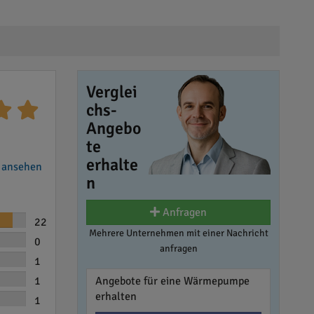
Verglei
chs-
Angebo
te
erhalte
 ansehen
n
Anfragen
22
Mehrere Unternehmen mit einer Nachricht
0
anfragen
1
1
Angebote für eine Wärmepumpe
erhalten
1