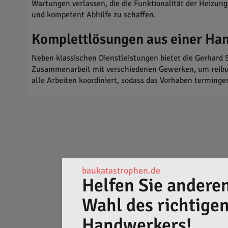
Wartungen verlassen, die die Funktionalität der Heizun
und kompetent Abhilfe zu schaffen.
Komplettlösungen aus einer Ha
Neben klassischen Dienstleistungen bietet die Gerhard
Zusammenarbeit mit verschiedenen Gewerken, um reibung
alle Arbeiten koordiniert, sodass das Vorhaben terming
baukatastrophen.de
Helfen Sie anderen
Wahl des richtige
Handwerkers!