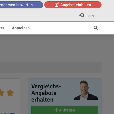
rnehmen bewerten
Angebot einholen
Login
ker
Anmelden
Vergleichs-
Angebote
erhalten
Anfragen
 ansehen