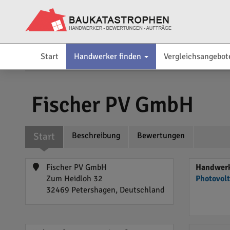
Start
Handwerker finden
Vergleichsangebot
Fischer PV GmbH
Start
Beschreibung
Bewertungen
Fischer PV GmbH
Handwerk
Zum Heidloh 32
Photovol
32469 Petershagen, Deutschland