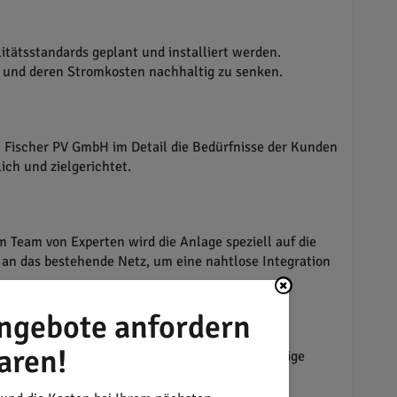
tätsstandards geplant und installiert werden.
 und deren Stromkosten nachhaltig zu senken.
on Fischer PV GmbH im Detail die Bedürfnisse der Kunden
ich und zielgerichtet.
 Team von Experten wird die Anlage speziell auf die
 an das bestehende Netz, um eine nahtlose Integration
ngebote anfordern
aren!
 Photovoltaikanlagen sicherzustellen. Regelmäßige