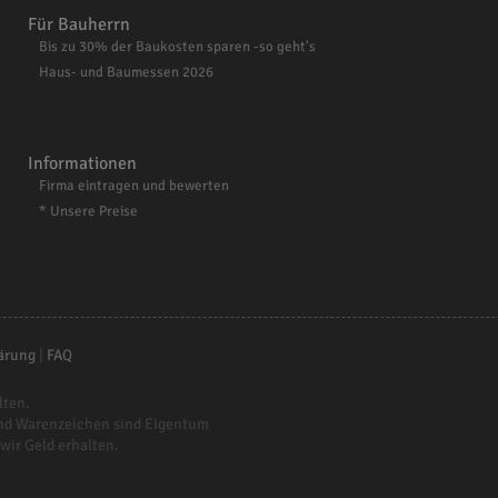
Für Bauherrn
Bis zu 30% der Baukosten sparen -so geht's
Haus- und Baumessen 2026
Informationen
Firma eintragen und bewerten
* Unsere Preise
ärung
|
FAQ
lten.
nd Warenzeichen sind Eigentum
 wir Geld erhalten.