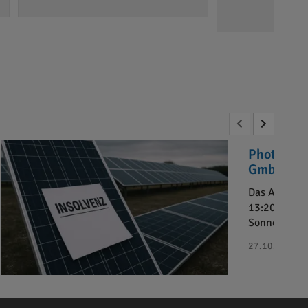
Photovolt
GmbH“ in 
Das Amtsger
13:20 Uhr da
Sonnenkaufh
27.10.2025 - 