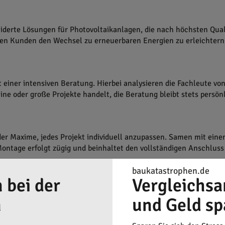
erte Lösungen für Photovoltaikanlagen, die nach höchsten Quali
en Kunden den Wechsel zu erneuerbaren Energien zu erleichtern
t einer intensiven Beratung. Hierbei analysieren die Fachleute v
ne oder große Projekte handelt, die Beratung bleibt stets persönl
r Maxime, jedes Projekt individuell anzupassen. Samen mit einem
ntage erfolgt zügig und beinhaltet den vollständigen Anschluss
baukatastrophen.de
 bei der
Vergleichsa
n
und Geld sp
tungsdienste an, um die Langlebigkeit und Leistungsfähigkeit der
einen reibungslosen Betrieb und maximalen Ertrag.