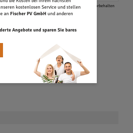
 und die Kosten bei Ihrem nächsten
*Änderungen und Irrtümer vorbehalten
nseren kostenlosen Service und stellen
ge an
Fischer PV GmbH
und anderen
derte Angebote und sparen Sie bares