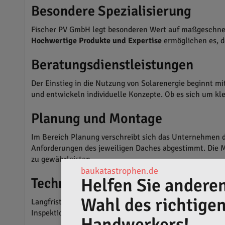
Besondere Spezialisierung
Fischer PV GmbH legt besonderen Wert auf maßgeschneid
Hochwertige Produkte und Expertise
ermöglichen es, d
Beratungsdienstleistungen
Der Einstieg in die Nutzung von Solarenergie beginnt mi
und entwickeln individuelle Konzepte. Ob es sich um klei
Planung und Montage
Im Bereich Planung verschreibt sich das Unternehmen de
Anforderungen des jeweiligen Daches abgestimmt. Die Mo
zu gewährleisten.
baukatastrophen.de
Helfen Sie anderen
Technische Wartung
Wahl des richtige
Langfristig bietet Fischer PV GmbH kontinuierliche War
Inspektionen und notwendige Anpassungen garantieren 
Handwerkers!