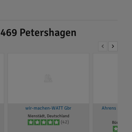
2469 Petershagen
H
wir-machen-WATT Gbr
Ahrens Solar-
G
Nienstädt, Deutschland
(42)
Bückeburg,