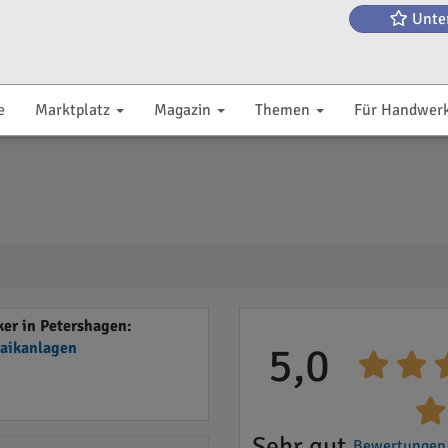
Unte
e
Marktplatz
Magazin
Themen
Für Handwer
er in Petershagen:
taikanlagen
5,0
Sehr gut
Bewertungen