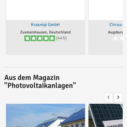
Krasniqi GmbH
Cirrus-S
Zusmarshausen, Deutschland
Augsburg, 
(445)
Aus dem Magazin
"Photovoltaikanlagen"