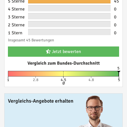
5 Sterne
45
4 Sterne
0
3 Sterne
0
2 Sterne
0
1 Stern
0
Insgesamt 45 Bewertungen
Jetzt bewerten
Vergleich zum Bundes-Durchschnitt
5
1
2.8
4.5
4.8
5
Ø
Vergleichs-Angebote erhalten