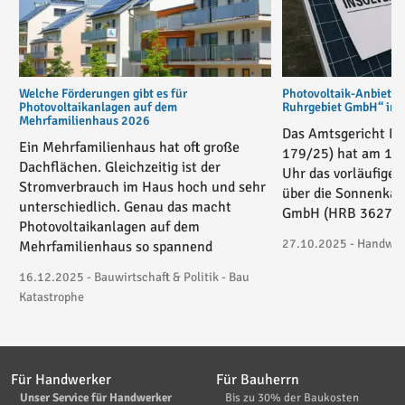
Welche Förderungen gibt es für
Photovoltaik-Anbiete
Photovoltaikanlagen auf dem
Ruhrgebiet GmbH“ in v
Mehrfamilienhaus 2026
Das Amtsgericht Es
Ein Mehrfamilienhaus hat oft große
179/25) hat am 17
Dachflächen. Gleichzeitig ist der
Uhr das vorläufige 
Stromverbrauch im Haus hoch und sehr
über die Sonnenkau
unterschiedlich. Genau das macht
GmbH (HRB 36271) 
Photovoltaikanlagen auf dem
27.10.2025 - Handwerk
Mehrfamilienhaus so spannend
16.12.2025 - Bauwirtschaft & Politik - Bau
Katastrophe
Für Handwerker
Für Bauherrn
Unser Service für Handwerker
Bis zu 30% der Baukosten