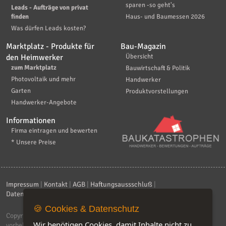
sparen -so geht's
Leads - Aufträge von privat
finden
Haus- und Baumessen 2026
Was dürfen Leads kosten?
Marktplatz - Produkte für
Bau-Magazin
den Heimwerker
Übersicht
zum Marktplatz
Bauwirtschaft & Politik
Photovoltaik und mehr
Handwerker
Garten
Produktvorstellungen
Handwerker-Angebote
Informationen
Firma eintragen und bewerten
* Unsere Preise
Impressum
|
Kontakt
|
AGB
|
Haftungsaussschluß
|
Datenschutzerklärung
|
FAQ
🍪 Cookies & Datenschutz
Copyright © 2026
ebiz-consult GmbH & Co. KG
. Alle Rechte
Wir benötigen Cookies, damit Inhalte nicht zu
vorbehalten.