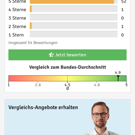
5 Sterne
52
4 Sterne
1
3 Sterne
0
2 Sterne
1
1 Stern
0
Insgesamt 54 Bewertungen
Jetzt bewerten
Vergleich zum Bundes-Durchschnitt
4.9
1
2.8
4.5
4.8
5
Ø
Vergleichs-Angebote erhalten