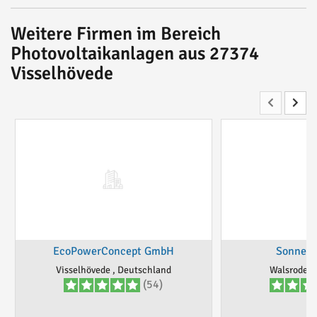
Weitere Firmen im Bereich
Photovoltaikanlagen aus 27374
Visselhövede
EcoPowerConcept GmbH
Sonnema
Visselhövede , Deutschland
Walsrode ,
(54)