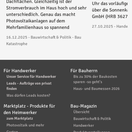
Dachflächen. Gleichzeitig ist der
Uhr das vorläufige 
Stromverbrauch im Haus hoch und sehr
über die Sonnenkau
unterschiedlich. Genau das macht
GmbH (HRB 36271) 
Photovoltaikanlagen auf dem
27.10.2025 - Handwerk
Mehrfamilienhaus so spannend
16.12.2025 - Bauwirtschaft & Politik - Bau
Katastrophe
Für Handwerker
Für Bauherrn
Unser Service für Handwerker
Bis zu 30% der Baukosten
sparen -so geht's
Leads - Aufträge von privat
finden
Haus- und Baumessen 2026
Was dürfen Leads kosten?
Marktplatz - Produkte für
Bau-Magazin
den Heimwerker
Übersicht
zum Marktplatz
Bauwirtschaft & Politik
Photovoltaik und mehr
Handwerker