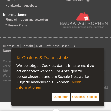
Garten
Produktvorstellungen
Handwerker-Angebote
Informationen
Firma eintragen und bewerten
* Unsere Preise
Impressum
|
Kontakt
|
AGB
|
Haftungsaussschluß
|
Datenschutzerklärung
|
FAQ
🍪 Cookies & Datenschutz
Copyright © 2026
ebiz-consult GmbH & Co. KG
. Alle Rechte
Wir benötigen Cookies, damit Inhalte nicht zu
vorbehalten.
oft angezeigt werden, um Anzeigen zu
Die auf dieser Seite verwendeten Produktbezeichnungen, Namen und
Warenzeichen sind Eigentum der jeweiligen Firmen. Unser Portal
personalisieren und um Soziale Netzwerke
verwendet Affiliat-Links, für dir wir Geld erhalten.
Zugriffe analysieren zu können.
Mehr
Informationen
Software by IQ-Markt
Akzeptieren
Customise Cookies