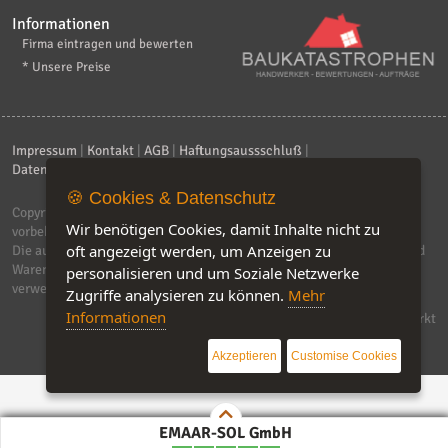
Informationen
Firma eintragen und bewerten
* Unsere Preise
Impressum
|
Kontakt
|
AGB
|
Haftungsaussschluß
|
Datenschutzerklärung
|
FAQ
🍪 Cookies & Datenschutz
Copyright © 2026
ebiz-consult GmbH & Co. KG
. Alle Rechte
Wir benötigen Cookies, damit Inhalte nicht zu
vorbehalten.
oft angezeigt werden, um Anzeigen zu
Die auf dieser Seite verwendeten Produktbezeichnungen, Namen und
Warenzeichen sind Eigentum der jeweiligen Firmen. Unser Portal
personalisieren und um Soziale Netzwerke
verwendet Affiliat-Links, für dir wir Geld erhalten.
Zugriffe analysieren zu können.
Mehr
Informationen
Software by IQ-Markt
Akzeptieren
Customise Cookies
EMAAR-SOL GmbH