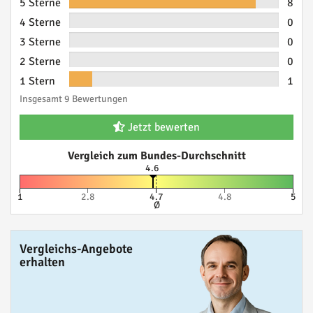
5 Sterne
8
4 Sterne
0
3 Sterne
0
2 Sterne
0
1 Stern
1
Insgesamt 9 Bewertungen
Jetzt bewerten
Vergleich zum Bundes-Durchschnitt
4.6
1
2.8
4.7
4.8
5
Ø
Vergleichs-Angebote
erhalten