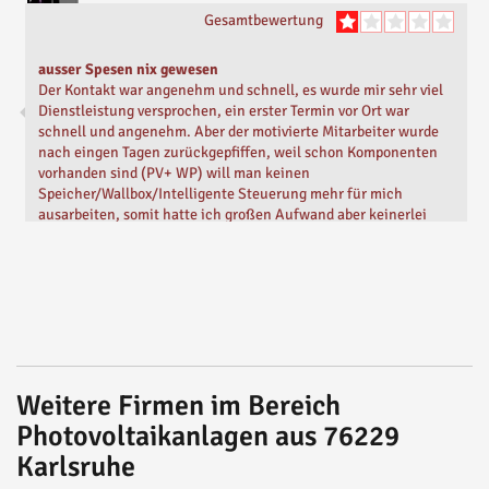
Gesamtbewertung
ausser Spesen nix gewesen
Der Kontakt war angenehm und schnell, es wurde mir sehr viel
Dienstleistung versprochen, ein erster Termin vor Ort war
schnell und angenehm. Aber der motivierte Mitarbeiter wurde
nach eingen Tagen zurückgepfiffen, weil schon Komponenten
vorhanden sind (PV+ WP) will man keinen
Speicher/Wallbox/Intelligente Steuerung mehr für mich
ausarbeiten, somit hatte ich großen Aufwand aber keinerlei
Ergebnisse - für Kunden ohne Bestandsgeräte vielleicht gut,
aber wer schon Komponenten hat - Finger weg-lohnt sich nicht
Geschrieben von
Gerald M.
Vor
7 Monaten
Weitere Firmen im Bereich
Photovoltaikanlagen aus 76229
Karlsruhe