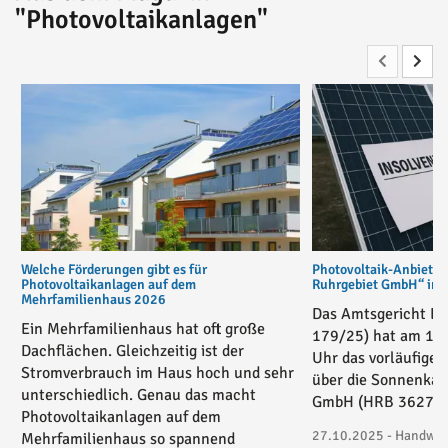
"Photovoltaikanlagen"
Welche Förderungen gibt es für
Photovoltaik-Anbiete
Photovoltaikanlagen auf dem
Ruhrgebiet GmbH“ in v
Mehrfamilienhaus 2026
Das Amtsgericht Es
Ein Mehrfamilienhaus hat oft große
179/25) hat am 17
Dachflächen. Gleichzeitig ist der
Uhr das vorläufige 
Stromverbrauch im Haus hoch und sehr
über die Sonnenkau
unterschiedlich. Genau das macht
GmbH (HRB 36271) 
Photovoltaikanlagen auf dem
27.10.2025 - Handwerk
Mehrfamilienhaus so spannend