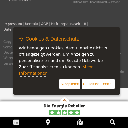
* Unsere Preise
Impressum
|
Kontakt
|
AGB
|
Haftungsaussschluß
|
Datenschutzerklärung
|
FAQ
🍪 Cookies & Datenschutz
Copyright © 2026
ebiz-consult GmbH & Co. KG
. Alle Rechte
vorbehalten.
Wir benötigen Cookies, damit Inhalte nicht zu
Die auf dieser Seite verwendeten Produktbezeichnungen, Namen und
oft angezeigt werden, um Anzeigen zu
Warenzeichen sind Eigentum der jeweiligen Firmen. Unser Portal
personalisieren und um Soziale Netzwerke
verwendet Affiliat-Links, für dir wir Geld erhalten.
Zugriffe analysieren zu können.
Mehr
Software by IQ-Markt
Informationen
Akzeptieren
Customise Cookies
Die Energie Rebellen