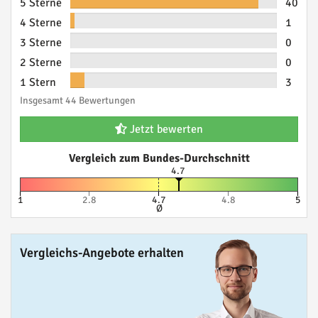
5 Sterne
40
4 Sterne
1
3 Sterne
0
2 Sterne
0
1 Stern
3
Insgesamt 44 Bewertungen
Jetzt bewerten
Vergleich zum Bundes-Durchschnitt
4.7
1
2.8
4.7
4.8
5
Ø
Vergleichs-Angebote erhalten