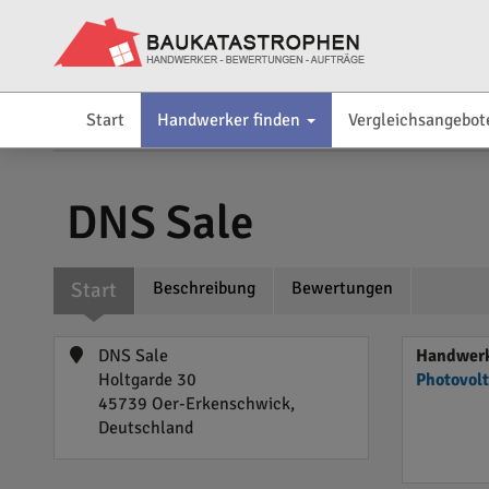
Start
Handwerker finden
Vergleichsangebot
DNS Sale
Start
Beschreibung
Bewertungen
DNS Sale
Handwerk
Holtgarde 30
Photovol
45739 Oer-Erkenschwick,
Deutschland