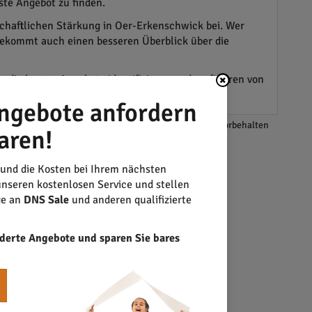
ste Angebot zu finden.
schaftlichen Stärkung in Oer-Erkenschwick bei. Wer
 bekommt auch einen besseren Überblick über die
die besten Angebote identifizieren und profitieren von
ngebote anfordern
*Änderungen und Irrtümer vorbehalten
aren!
 und die Kosten bei Ihrem nächsten
nseren kostenlosen Service und stellen
ge an
DNS Sale
und anderen qualifizierte
derte Angebote und sparen Sie bares