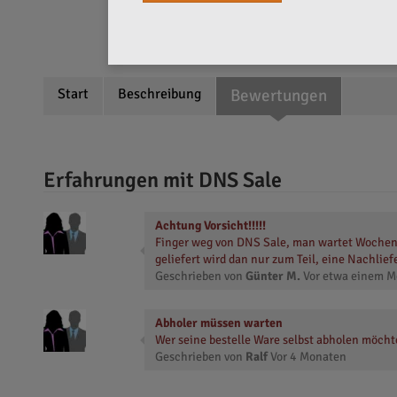
Start
Beschreibung
Bewertungen
Erfahrungen mit DNS Sale
Achtung Vorsicht!!!!!
Finger weg von DNS Sale, man wartet Wochen
geliefert wird dan nur zum Teil, eine Nachli
Geschrieben von
Günter M.
Vor
etwa einem M
Abholer müssen warten
Wer seine bestelle Ware selbst abholen möchte 
Geschrieben von
Ralf
Vor
4 Monaten