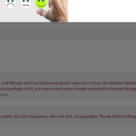
 und Monate auf eine Lieferung obwohl man auch schon vor Wochen bezahl
eferung erfolgt nicht, erst wenn man einen Anwalt einschalltet kommt Beweg
onat
sollte viel Zeit einplanen, sehr viel Zeit. Ausgeprägte "Kunde droht Auftra