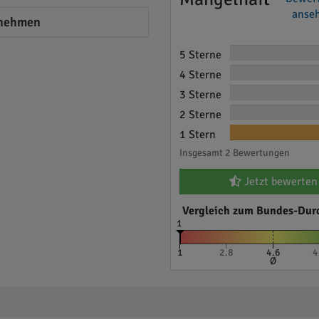
anseh
nehmen
5 Sterne
4 Sterne
3 Sterne
2 Sterne
1 Stern
Insgesamt 2 Bewertungen
Jetzt bewerten
Vergleich zum Bundes-Dur
1
1
2.8
4.6
4
Ø