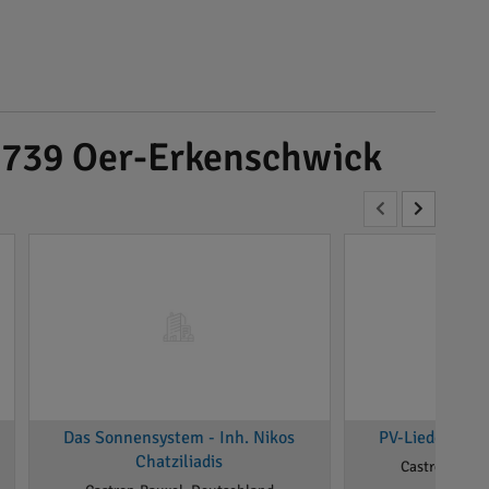
45739 Oer-Erkenschwick
Das Sonnensystem - Inh. Nikos
PV-Lieder, Ei
Chatziliadis
Castrop-Raux