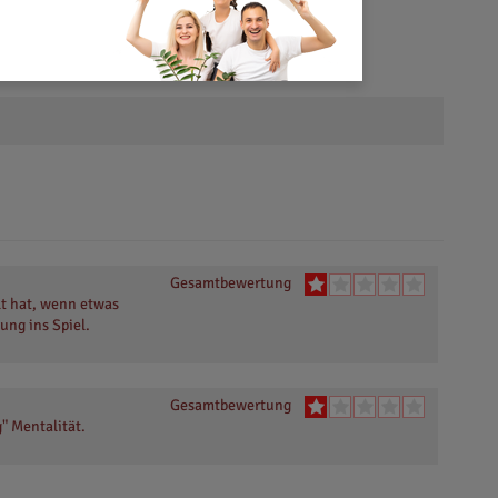
Gesamtbewertung
t hat, wenn etwas
ung ins Spiel.
Gesamtbewertung
g" Mentalität.