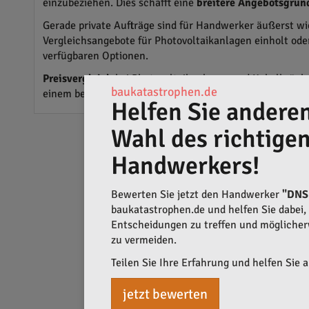
einzubeziehen. Dies schafft eine
breitere Angebotsgrun
Gerade private Aufträge sind für Handwerker äußerst wi
Vergleichsangebote für Photovoltaikanlagen einholt ode
verfügbaren Optionen.
Preisvergleich
bei Photovoltaikanlagen und Kabelbrücken
baukatastrophen.de
einem besseren Preis-Leistungs-Verhältnis.
Helfen Sie anderen
Wahl des richtige
Handwerkers!
Bewerten Sie jetzt den Handwerker
"DNS
baukatastrophen.de und helfen Sie dabei, q
Entscheidungen zu treffen und mögliche
zu vermeiden.
Teilen Sie Ihre Erfahrung und helfen Sie 
jetzt bewerten