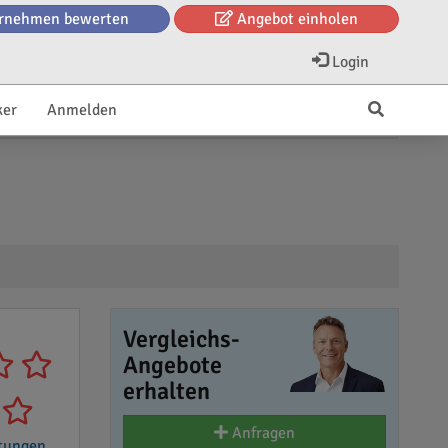
rnehmen bewerten
Angebot einholen
Login
ker
Anmelden
Vergleichs-
Angebote
erhalten
Anfragen
tungen