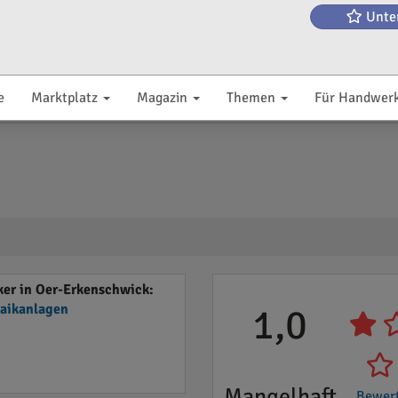
Unte
e
Marktplatz
Magazin
Themen
Für Handwer
er in Oer-Erkenschwick:
taikanlagen
1,0
Mangelhaft
Bewer