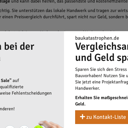
dlage
und kann dabei helfen, das passendste und kosteneffiziente
chtig. Sie unterstützen das lokale Handwerk und tragen zur wirt
r einen Preisvergleich durchführt, spart nicht nur Geld, sondern
 lohnt sich immer. Verbraucherinnen und Verbraucher können so 
baukatastrophen.de
 bei der
Vergleichsa
n
und Geld sp
Sparen Sie sich den Stress
Bauvorhaben! Nutzen Sie u
 Sale"
auf
Sie jetzt eine Projektanfra
ualifizierte
Handwerker.
rweise Fehlentscheidungen
Erhalten Sie maßgeschnei
Geld.
anderen!
zu Kontakt-Liste