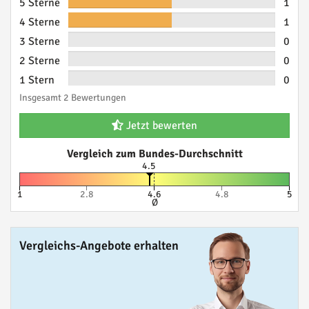
5 Sterne
1
4 Sterne
1
3 Sterne
0
2 Sterne
0
1 Stern
0
Insgesamt 2 Bewertungen
Jetzt bewerten
Vergleich zum Bundes-Durchschnitt
4.5
1
2.8
4.6
4.8
5
Ø
Vergleichs-Angebote erhalten