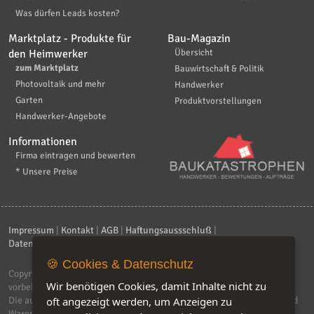
Was dürfen Leads kosten?
Marktplatz - Produkte für
Bau-Magazin
den Heimwerker
Übersicht
zum Marktplatz
Bauwirtschaft & Politik
Photovoltaik und mehr
Handwerker
Garten
Produktvorstellungen
Handwerker-Angebote
Informationen
Firma eintragen und bewerten
* Unsere Preise
Impressum
|
Kontakt
|
AGB
|
Haftungsaussschluß
|
Datenschutzerklärung
|
FAQ
🍪 Cookies & Datenschutz
Copyright © 2026
ebiz-consult GmbH & Co. KG
. Alle Rechte
Wir benötigen Cookies, damit Inhalte nicht zu
vorbehalten.
oft angezeigt werden, um Anzeigen zu
Die auf dieser Seite verwendeten Produktbezeichnungen, Namen und
Warenzeichen sind Eigentum der jeweiligen Firmen. Unser Portal