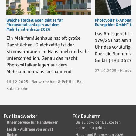
Welche Förderungen gibt es für
Photovoltaik-Anbiete
Photovoltaikanlagen auf dem
Ruhrgebiet GmbH“ in v
Mehrfamilienhaus 2026
Das Amtsgericht Es
Ein Mehrfamilienhaus hat oft große
179/25) hat am 17
Dachflächen. Gleichzeitig ist der
Uhr das vorläufige 
Stromverbrauch im Haus hoch und sehr
über die Sonnenkau
unterschiedlich. Genau das macht
GmbH (HRB 36271) 
Photovoltaikanlagen auf dem
27.10.2025 - Handwerk
Mehrfamilienhaus so spannend
16.12.2025 - Bauwirtschaft & Politik - Bau
Katastrophe
Für Handwerker
Für Bauherrn
Unser Service für Handwerker
Bis zu 30% der Baukosten
sparen -so geht's
Leads - Aufträge von privat
finden
Haus- und Baumessen 2026