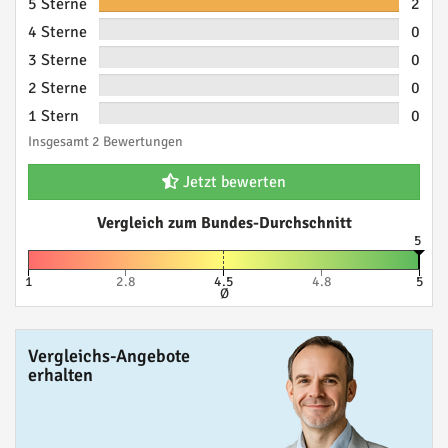
5 Sterne
2
4 Sterne
0
3 Sterne
0
2 Sterne
0
1 Stern
0
Insgesamt 2 Bewertungen
Jetzt bewerten
Vergleich zum Bundes-Durchschnitt
5
1
2.8
4.5
4.8
5
Ø
Vergleichs-Angebote
erhalten