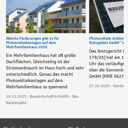
Welche Förderungen gibt es für
Photovoltaik-Anbiete
Photovoltaikanlagen auf dem
Ruhrgebiet GmbH“ in v
Mehrfamilienhaus 2026
Das Amtsgericht Es
Ein Mehrfamilienhaus hat oft große
179/25) hat am 17
Dachflächen. Gleichzeitig ist der
Uhr das vorläufige 
Stromverbrauch im Haus hoch und sehr
über die Sonnenkau
unterschiedlich. Genau das macht
GmbH (HRB 36271) 
Photovoltaikanlagen auf dem
27.10.2025 - Handwerk
Mehrfamilienhaus so spannend
16.12.2025 - Bauwirtschaft & Politik - Bau
Katastrophe