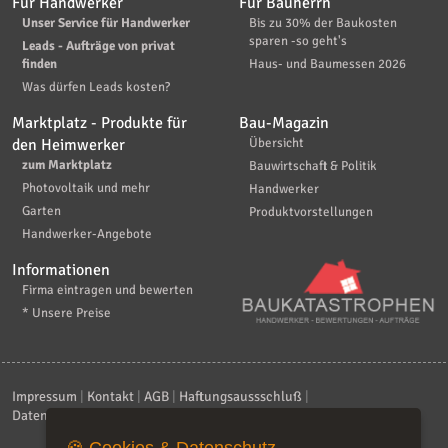
Für Handwerker
Für Bauherrn
Unser Service für Handwerker
Bis zu 30% der Baukosten
sparen -so geht's
Leads - Aufträge von privat
finden
Haus- und Baumessen 2026
Was dürfen Leads kosten?
Marktplatz - Produkte für
Bau-Magazin
den Heimwerker
Übersicht
zum Marktplatz
Bauwirtschaft & Politik
Photovoltaik und mehr
Handwerker
Garten
Produktvorstellungen
Handwerker-Angebote
Informationen
Firma eintragen und bewerten
* Unsere Preise
Impressum
|
Kontakt
|
AGB
|
Haftungsaussschluß
|
Datenschutzerklärung
|
FAQ