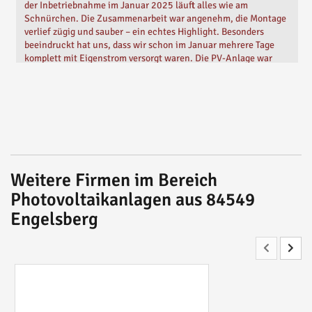
der Inbetriebnahme im Januar 2025 läuft alles wie am
Schnürchen. Die Zusammenarbeit war angenehm, die Montage
verlief zügig und sauber – ein echtes Highlight. Besonders
beeindruckt hat uns, dass wir schon im Januar mehrere Tage
komplett mit Eigenstrom versorgt waren. Die PV-Anlage war
zwar nicht Teil des Projekts, aber das Gesamtbild stimmt
einfach. Top Service, tolle Umsetzung – wir empfehlen Abel
Retec mit voller Überzeugung weiter!
Geschrieben von
Franz E.
Vor
12 Monaten
Weitere Firmen im Bereich
Photovoltaikanlagen aus 84549
Engelsberg