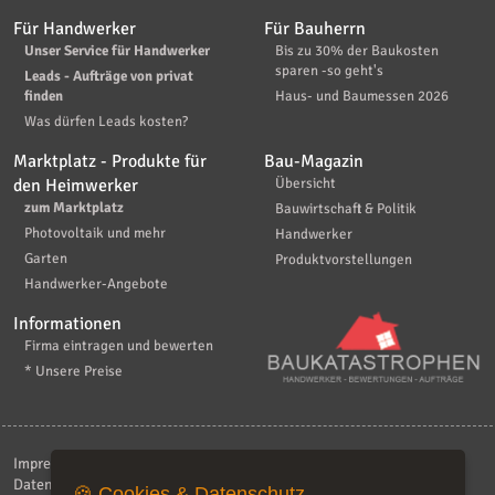
Für Handwerker
Für Bauherrn
Unser Service für Handwerker
Bis zu 30% der Baukosten
sparen -so geht's
Leads - Aufträge von privat
finden
Haus- und Baumessen 2026
Was dürfen Leads kosten?
Marktplatz - Produkte für
Bau-Magazin
den Heimwerker
Übersicht
zum Marktplatz
Bauwirtschaft & Politik
Photovoltaik und mehr
Handwerker
Garten
Produktvorstellungen
Handwerker-Angebote
Informationen
Firma eintragen und bewerten
* Unsere Preise
Impressum
|
Kontakt
|
AGB
|
Haftungsaussschluß
|
Datenschutzerklärung
|
FAQ
🍪 Cookies & Datenschutz