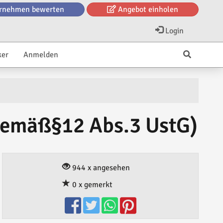
rnehmen bewerten
Angebot einholen
Login
ker
Anmelden
gemäß§12 Abs.3 UstG)
944 x angesehen
0 x gemerkt