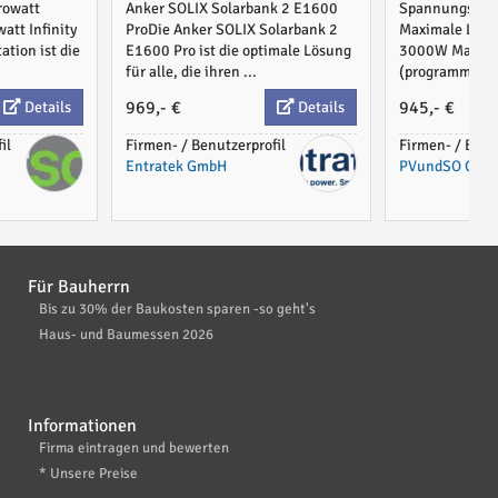
rowatt
Anker SOLIX Solarbank 2 E1600
Spannungsber
eicher 1600Wh'
att Infinity
ProDie Anker SOLIX Solarbank 2
Maximale Lade
tion ist die
E1600 Pro ist die optimale Lösung
3000W Maximal
für alle, die ihren ...
(programmierba
969,- €
945,- €
Details
Details
il
Firmen- / Benutzerprofil
Firmen- / Benu
Entratek GmbH
PVundSO GmbH
Für Bauherrn
Bis zu 30% der Baukosten sparen -so geht's
Haus- und Baumessen 2026
Informationen
Firma eintragen und bewerten
* Unsere Preise