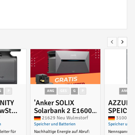
G
P
ANG
GES
G
P
ANG
INITY
'Anker SOLIX
AZZURR
MwSt
Solarbank 2 E1600
SPEICH
Pro
WECHSE
f
21629 Neu Wulmstorf
31008 El
n
Speicher und Batterien
Speicher und B
bs.3
Balkonkraftwerkspe
ZUM NA
leiter für
Nachhaltige Energie auf Abruf:
Nennspannung:
icher/Solarstromsp