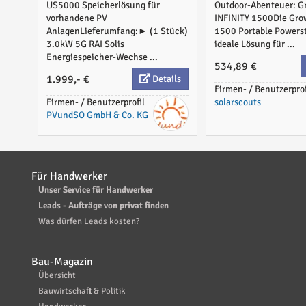
US5000 Speicherlösung für
Outdoor-Abenteuer: G
Anlagen
vorhandene PV
INFINITY 1500Die Grow
AnlagenLieferumfang:► (1 Stück)
1500 Portable Powersta
3.0kW 5G RAI Solis
ideale Lösung für ...
Energiespeicher-Wechse ...
534,89 €
1.999,- €
Details
Firmen- / Benutzerprof
Firmen- / Benutzerprofil
solarscouts
PVundSO GmbH & Co. KG
Für Handwerker
Unser Service für Handwerker
Leads - Aufträge von privat finden
Was dürfen Leads kosten?
Bau-Magazin
Übersicht
Bauwirtschaft & Politik