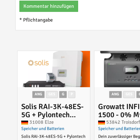
Kommentar hinzufügen
* Pflichtangabe
ANG
GES
G
P
ANG
GES
Solis RAI-3K-48ES-
Growatt INF
5G + Pylontech
1500 - 0% 
US5000
(Angebot
31008 Elze
53842 Troisdor
Speicher und Batterien
Speicher und Batterie
Speicherlösung für
gemäß§12 A
Solis RAI-3K-48ES-5G + Pylontech
Dein zuverlässiger Beg
vorhandene PV
UstG)