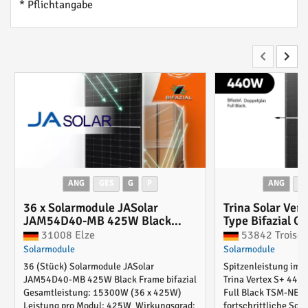
* Pflichtangabe
ANG
GES
G
P
ANG
G
36 x Solarmodule JASolar
Trina Solar Ver
JAM54D40-MB 425W Black
Type Bifazial Gl
Frame bifazial
Black TSM-NEG
31008 Elze
53842 Troisdo
Solarmodule
Solarmodule
36 (Stück) Solarmodule JASolar
Spitzenleistung im 
JAM54D40-MB 425W Black Frame bifazial
Trina Vertex S+ 440W
Gesamtleistung: 15300W (36 x 425W)
Full Black TSM-NEG
Leistung pro Modul: 425W Wirkungsgrad:
fortschrittliche Sola