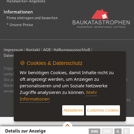
Handwerker-Angebote
Informationen
Firma eintragen und bewerten
* Unsere Preise
Impressum
|
Kontakt
|
AGB
|
Haftungsaussschluß
|
Datenschutzerklärung
|
FAQ
🍪 Cookies & Datenschutz
Copyright © 2026
ebiz-consult GmbH & Co. KG
. Alle Rechte
Wir benötigen Cookies, damit Inhalte nicht zu
vorbehalten.
oft angezeigt werden, um Anzeigen zu
Die auf dieser Seite verwendeten Produktbezeichnungen, Namen und
personalisieren und um Soziale Netzwerke
Warenzeichen sind Eigentum der jeweiligen Firmen. Unser Portal
verwendet Affiliat-Links, für dir wir Geld erhalten.
Zugriffe analysieren zu können.
Mehr
Informationen
Software by IQ-Markt
Akzeptieren
Customise Cookies
Details zur Anzeige
ANG
GES
G
P