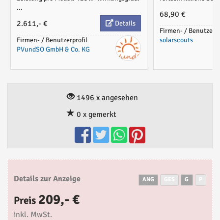
...
68,90 €
2.611,- €
Details
Firmen- / Benutzerpr
Firmen- / Benutzerprofil
solarscouts
PVundSO GmbH & Co. KG
1496 x angesehen
0 x gemerkt
Details zur Anzeige
ANG
GES
G
P
209,- €
Preis
inkl. MwSt.