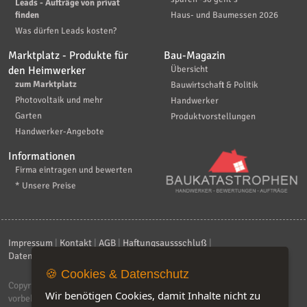
Leads - Aufträge von privat
finden
Haus- und Baumessen 2026
Was dürfen Leads kosten?
Marktplatz - Produkte für
Bau-Magazin
den Heimwerker
Übersicht
zum Marktplatz
Bauwirtschaft & Politik
Photovoltaik und mehr
Handwerker
Garten
Produktvorstellungen
Handwerker-Angebote
Informationen
Firma eintragen und bewerten
* Unsere Preise
Impressum
|
Kontakt
|
AGB
|
Haftungsaussschluß
|
Datenschutzerklärung
|
FAQ
🍪 Cookies & Datenschutz
Copyright © 2026
ebiz-consult GmbH & Co. KG
. Alle Rechte
Wir benötigen Cookies, damit Inhalte nicht zu
vorbehalten.