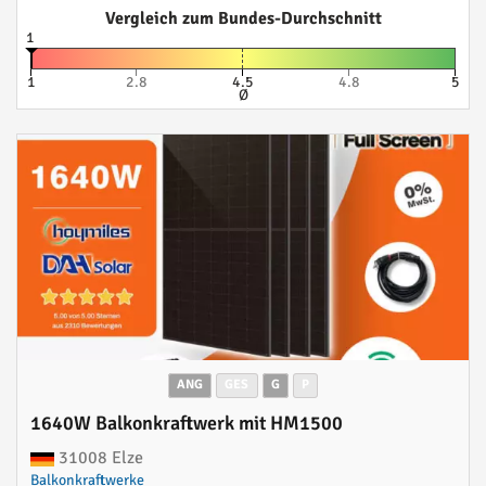
Vergleich zum Bundes-Durchschnitt
1
1
2.8
4.5
4.8
5
Ø
ANG
GES
G
P
1640W Balkonkraftwerk mit HM1500
31008 Elze
Balkonkraftwerke