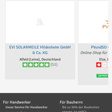
EVI SOLARMEILE Hildesheim GmbH
PVundSO Gm
& Co. KG
Online-Shop für Ph
Alfeld (Leine), Deutschland
Elze, De
(52)
Für Handwerker
Für Bauherrn
Unser Service für Handwerker
Bis zu 30% der Baukosten
sparen -so geht's