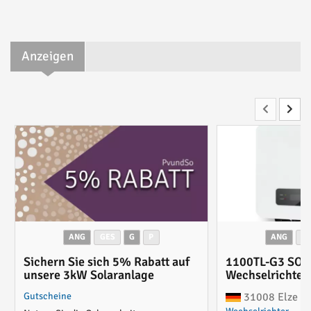
Anzeigen
ANG
GES
G
P
ANG
G
Sichern Sie sich 5% Rabatt auf
1100TL-G3 SOFA
unsere 3kW Solaranlage
Wechselrichter
Gutscheine
31008 Elze