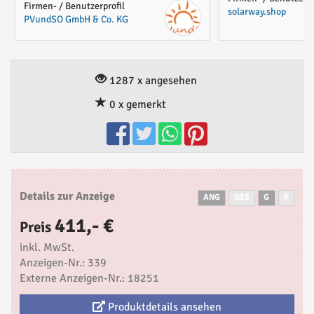
Firmen- / Benutzerprofil
solarway.shop
PVundSO GmbH & Co. KG
1287 x angesehen
0 x gemerkt
Details zur Anzeige
ANG
GES
G
P
411,- €
Preis
inkl. MwSt.
Anzeigen-Nr.: 339
Externe Anzeigen-Nr.: 18251
Produktdetails ansehen