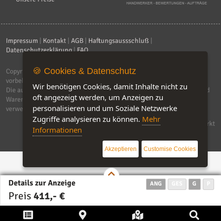
Impressum
|
Kontakt
|
AGB
|
Haftungsaussschluß
|
Datenschutzerklärung
|
FAQ
🍪 Cookies & Datenschutz
Copyright © 2026
ebiz-consult GmbH & Co. KG
. Alle Rechte
vorbehalten.
Wir benötigen Cookies, damit Inhalte nicht zu
Die auf dieser Seite verwendeten Produktbezeichnungen, Namen und
oft angezeigt werden, um Anzeigen zu
Warenzeichen sind Eigentum der jeweiligen Firmen. Unser Portal
personalisieren und um Soziale Netzwerke
verwendet Affiliat-Links, für dir wir Geld erhalten.
Zugriffe analysieren zu können.
Mehr
Software by IQ-Markt
Informationen
Akzeptieren
Customise Cookies
Details zur Anzeige
ANG
GES
G
P
Preis
411,- €