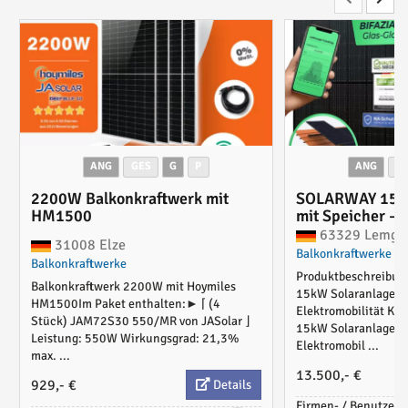
ANG
GES
G
P
ANG
G
2200W Balkonkraftwerk mit
SOLARWAY 15kW
HM1500
mit Speicher – 
Komplettset (36
63329 Lemgo
31008 Elze
Panels), Deye 
Balkonkraftwerke
Balkonkraftwerke
SG04LP3 (12 kW
Produktbeschreibun
e 11 kW Wallbox
Balkonkraftwerk 2200W mit Hoymiles
15kW Solaranlage mi
Deye 15 kWh Spe
HM1500Im Paket enthalten:► ⌈ (4
Elektromobilität K
Montagesystem,
Stück) JAM72S30 550/MR von JASolar ⌋
15kW Solaranlage mi
BAFA KfW 442 
Leistung: 550W Wirkungsgrad: 21,3%
Elektromobil ...
max. ...
13.500,- €
929,- €
Details
Firmen- / Benutzerpr