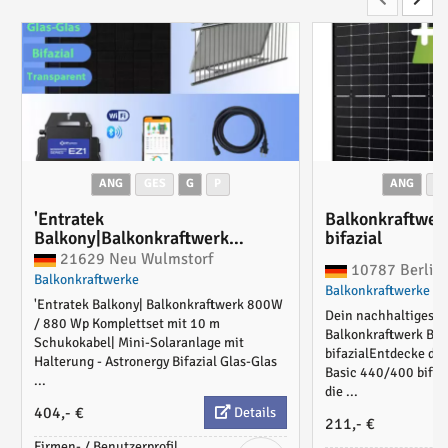
ANG
GES
G
P
ANG
G
'Entratek
Balkonkraftwer
Balkony|Balkonkraftwerk
bifazial
800W/880Wp Komplettset|EZ1-
21629 Neu Wulmstorf
10787 Berlin
M&Astronergy 440Wp & 10m
Balkonkraftwerke
Balkonkraftwerke
Schukokabel'
'Entratek Balkony| Balkonkraftwerk 800W
Dein nachhaltiges S
/ 880 Wp Komplettset mit 10 m
Balkonkraftwerk Ba
Schukokabel| Mini-Solaranlage mit
bifazialEntdecke da
Halterung - Astronergy Bifazial Glas-Glas
Basic 440/400 bifazi
...
die ...
404,- €
Details
211,- €
Firmen- / Benutzerprofil