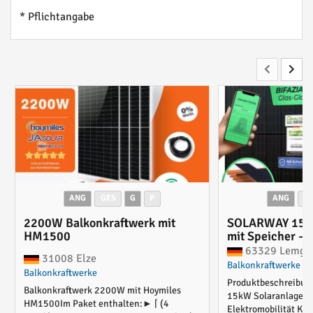
* Pflichtangabe
ANG
GES
G
P
ANG
G
2200W Balkonkraftwerk mit
SOLARWAY 15kW
HM1500
mit Speicher – 
Komplettset (36
63329 Lemgo
31008 Elze
Panels), Deye 
Balkonkraftwerke
Balkonkraftwerke
SG04LP3 (12 kW
Produktbeschreibun
e 11 kW Wallbox
Balkonkraftwerk 2200W mit Hoymiles
15kW Solaranlage mi
Deye 15 kWh Spe
HM1500Im Paket enthalten:► ⌈ (4
Elektromobilität K