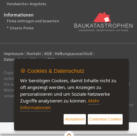
Handwerker-Angebote
Informationen
Firma eintragen und bewerten
* Unsere Preise
Impressum
|
Kontakt
|
AGB
|
Haftungsaussschluß
|
Datenschutzerklärung
|
FAQ
🍪 Cookies & Datenschutz
Copyright © 2026
ebiz-consult GmbH & Co. KG
. Alle Rechte
vorbehalten.
Wir benötigen Cookies, damit Inhalte nicht zu
Die auf dieser Seite verwendeten Produktbezeichnungen, Namen und
oft angezeigt werden, um Anzeigen zu
Warenzeichen sind Eigentum der jeweiligen Firmen. Unser Portal
personalisieren und um Soziale Netzwerke
verwendet Affiliat-Links, für dir wir Geld erhalten.
Zugriffe analysieren zu können.
Mehr
Software by IQ-Markt
Informationen
Akzeptieren
Customise Cookies