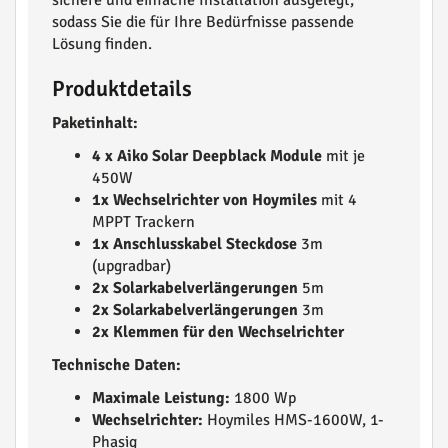
sichere und einfache Installation ausgelegt,
sodass Sie die für Ihre Bedürfnisse passende
Lösung finden.
Produktdetails
Paketinhalt:
4 x Aiko Solar Deepblack Module
mit je
450W
1x Wechselrichter von Hoymiles
mit 4
MPPT Trackern
1x Anschlusskabel Steckdose
3m
(upgradbar)
2x Solarkabelverlängerungen
5m
2x Solarkabelverlängerungen
3m
2x Klemmen für den Wechselrichter
Technische Daten:
Maximale Leistung:
1800 Wp
Wechselrichter:
Hoymiles HMS-1600W, 1-
Phasig