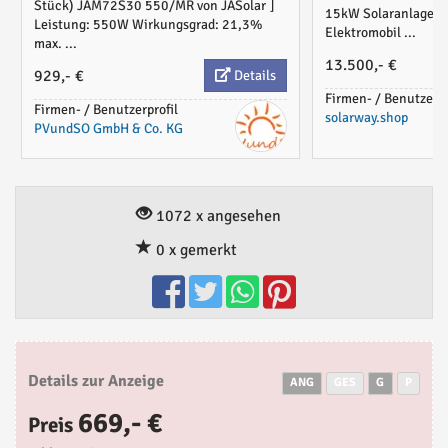
Montagesystem,
Stück) JAM72S30 550/MR von JASolar ⌋
15kW Solaranlage mi
BAFA KfW 442 
Leistung: 550W Wirkungsgrad: 21,3%
Elektromobil ...
max. ...
13.500,- €
929,- €
Details
Firmen- / Benutzerpr
Firmen- / Benutzerprofil
solarway.shop
PVundSO GmbH & Co. KG
1072 x angesehen
0 x gemerkt
Details zur Anzeige
ANG
GES
G
P
669,- €
Preis