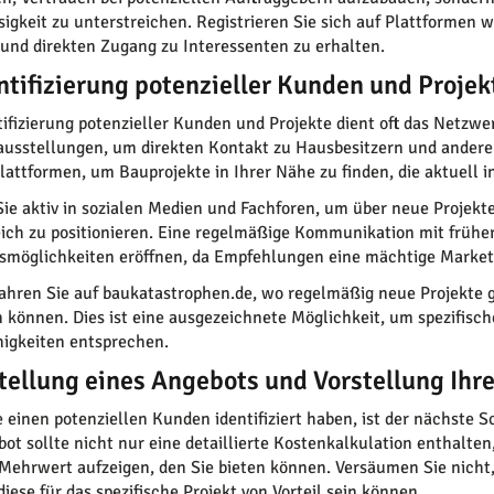
sigkeit zu unterstreichen. Registrieren Sie sich auf Plattformen 
und direkten Zugang zu Interessenten zu erhalten.
entifizierung potenzieller Kunden und Projek
tifizierung potenzieller Kunden und Projekte dient oft das Netz
usstellungen, um direkten Kontakt zu Hausbesitzern und andere
lattformen, um Bauprojekte in Ihrer Nähe zu finden, die aktuell 
Sie aktiv in sozialen Medien und Fachforen, um über neue Projekt
ich zu positionieren. Eine regelmäßige Kommunikation mit früh
smöglichkeiten eröffnen, da Empfehlungen eine mächtige Marketin
ahren Sie auf baukatastrophen.de, wo regelmäßig neue Projekte 
n können. Dies ist eine ausgezeichnete Möglichkeit, um spezifisc
higkeiten entsprechen.
stellung eines Angebots und Vorstellung Ihr
 einen potenziellen Kunden identifiziert haben, ist der nächste S
bot sollte nicht nur eine detaillierte Kostenkalkulation enthalt
Mehrwert aufzeigen, den Sie bieten können. Versäumen Sie nicht,
iese für das spezifische Projekt von Vorteil sein können.