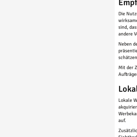
Empf
Die Nutz
wirksame
sind, da
andere V
Neben de
präsenti
schätzen
Mit der 
Aufträge
Loka
Lokale W
akquirie
Werbekam
auf.
Zusätzli