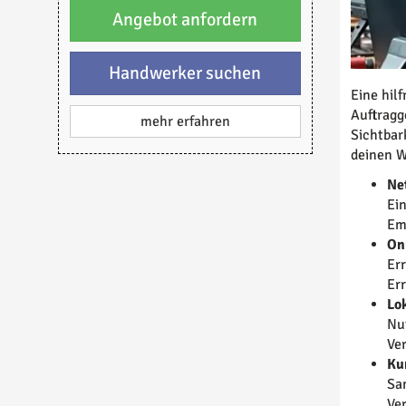
Angebot anfordern
Handwerker suchen
Eine hil
Auftragg
mehr erfahren
Sichtbar
deinen W
Ne
Ei
Em
On
Err
Er
Lo
Nu
Ve
Ku
Sa
Ve