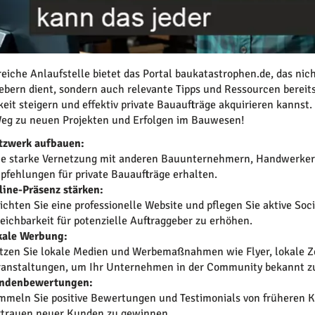
freiche Anlaufstelle bietet das Portal baukatastrophen.de, das n
ebern dient, sondern auch relevante Tipps und Ressourcen bereitst
keit steigern und effektiv private Bauaufträge akquirieren kannst
eg zu neuen Projekten und Erfolgen im Bauwesen!
tzwerk aufbauen:
ne starke Vernetzung mit anderen Bauunternehmern, Handwerkern
pfehlungen für private Bauaufträge erhalten.
line-Präsenz stärken:
ichten Sie eine professionelle Website und pflegen Sie aktive Soc
reichbarkeit für potenzielle Auftraggeber zu erhöhen.
kale Werbung:
tzen Sie lokale Medien und Werbemaßnahmen wie Flyer, lokale Z
ranstaltungen, um Ihr Unternehmen in der Community bekannt 
ndenbewertungen:
mmeln Sie positive Bewertungen und Testimonials von früheren K
rtrauen neuer Kunden zu gewinnen.