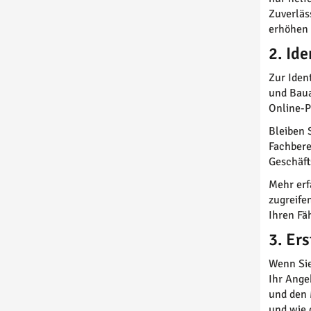
Zuverläs
erhöhen 
2. Id
Zur Iden
und Baua
Online-P
Bleiben 
Fachbere
Geschäft
Mehr erf
zugreife
Ihren Fä
3. Er
Wenn Sie
Ihr Ange
und den 
und wie d