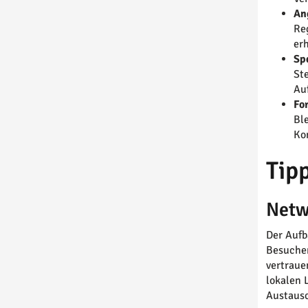
An
Re
er
Sp
St
Au
Fo
Bl
Ko
Tip
Netw
Der Aufb
Besuchen
vertraue
lokalen 
Austausc