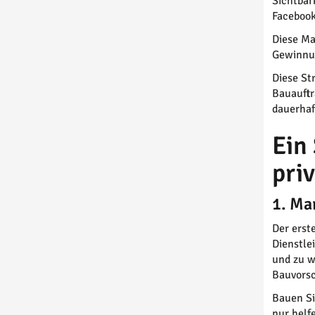
Sichtbar
Facebook
Diese Ma
Gewinnun
Diese St
Bauauftr
dauerhaf
Ein
pri
1. Ma
Der erst
Dienstle
und zu w
Bauvorsc
Bauen Si
nur helf