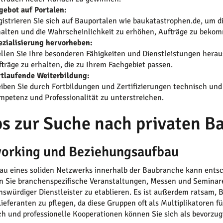
gebot auf Portalen:
gistrieren Sie sich auf Bauportalen wie baukatastrophen.de, um 
halten und die Wahrscheinlichkeit zu erhöhen, Aufträge zu beko
ezialisierung hervorheben:
ellen Sie Ihre besonderen Fähigkeiten und Dienstleistungen hera
fträge zu erhalten, die zu Ihrem Fachgebiet passen.
rtlaufende Weiterbildung:
eiben Sie durch Fortbildungen und Zertifizierungen technisch un
mpetenz und Professionalität zu unterstreichen.
ps zur Suche nach privaten B
orking und Beziehungsaufbau
au eines soliden Netzwerks innerhalb der Baubranche kann entsc
 Sie branchenspezifische Veranstaltungen, Messen und Seminare
nswürdiger Dienstleister zu etablieren. Es ist außerdem ratsam
Lieferanten zu pflegen, da diese Gruppen oft als Multiplikatoren
h und professionelle Kooperationen können Sie sich als bevorzugt