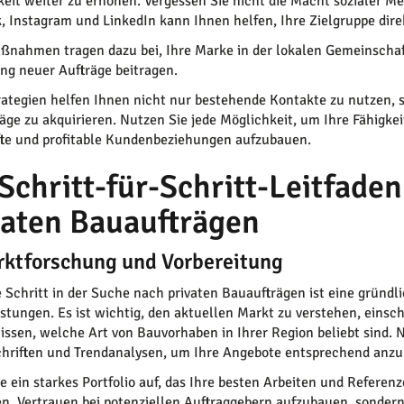
keit weiter zu erhöhen. Vergessen Sie nicht die Macht sozialer Me
, Instagram und LinkedIn kann Ihnen helfen, Ihre Zielgruppe dire
ßnahmen tragen dazu bei, Ihre Marke in der lokalen Gemeinschaft
g neuer Aufträge beitragen.
rategien helfen Ihnen nicht nur bestehende Kontakte zu nutzen, 
äge zu akquirieren. Nutzen Sie jede Möglichkeit, um Ihre Fähigke
te und profitable Kundenbeziehungen aufzubauen.
 Schritt-für-Schritt-Leitfade
vaten Bauaufträgen
rktforschung und Vorbereitung
e Schritt in der Suche nach privaten Bauaufträgen ist eine gründ
istungen. Es ist wichtig, den aktuellen Markt zu verstehen, eins
issen, welche Art von Bauvorhaben in Ihrer Region beliebt sind.
hriften und Trendanalysen, um Ihre Angebote entsprechend anzup
e ein starkes Portfolio auf, das Ihre besten Arbeiten und Referen
en, Vertrauen bei potenziellen Auftraggebern aufzubauen, sonde