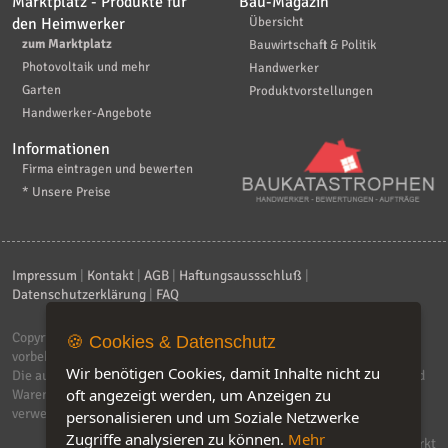
Marktplatz - Produkte für
Bau-Magazin
den Heimwerker
Übersicht
zum Marktplatz
Bauwirtschaft & Politik
Photovoltaik und mehr
Handwerker
Garten
Produktvorstellungen
Handwerker-Angebote
Informationen
Firma eintragen und bewerten
* Unsere Preise
Impressum
|
Kontakt
|
AGB
|
Haftungsaussschluß
|
Datenschutzerklärung
|
FAQ
Copyright © 2026
ebiz-consult GmbH & Co. KG
. Alle Rechte
🍪 Cookies & Datenschutz
vorbehalten.
Wir benötigen Cookies, damit Inhalte nicht zu
Die auf dieser Seite verwendeten Produktbezeichnungen, Namen und
oft angezeigt werden, um Anzeigen zu
Warenzeichen sind Eigentum der jeweiligen Firmen. Unser Portal
verwendet Affiliat-Links, für dir wir Geld erhalten.
personalisieren und um Soziale Netzwerke
Zugriffe analysieren zu können.
Mehr
Software by IQ-Markt