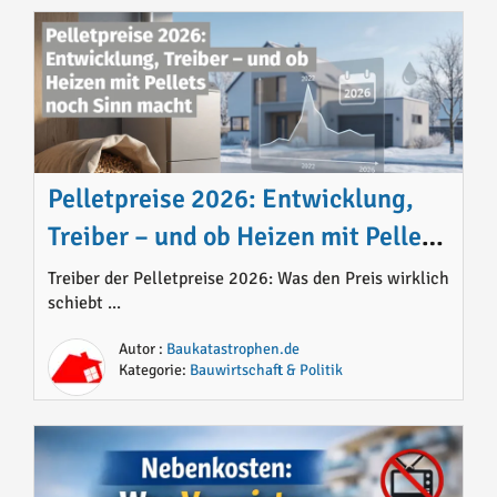
Pelletpreise 2026: Entwicklung,
Treiber – und ob Heizen mit Pellets
noch Sinn macht
Treiber der Pelletpreise 2026: Was den Preis wirklich
schiebt ...
Autor :
Baukatastrophen.de
Kategorie:
Bauwirtschaft & Politik