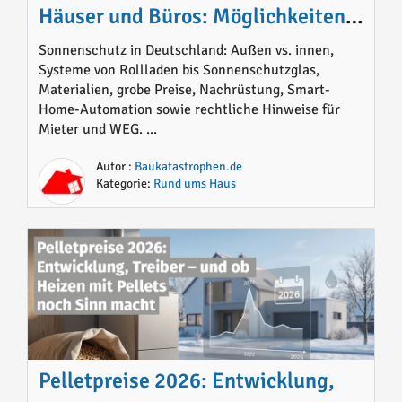
Häuser und Büros: Möglichkeiten,
Materialien, Preise und sinnvolle
Sonnenschutz in Deutschland: Außen vs. innen,
Systeme von Rollladen bis Sonnenschutzglas,
Lösungen im Überblick
Materialien, grobe Preise, Nachrüstung, Smart-
Home-Automation sowie rechtliche Hinweise für
Mieter und WEG. ...
Autor :
Baukatastrophen.de
Kategorie:
Rund ums Haus
Pelletpreise 2026: Entwicklung,