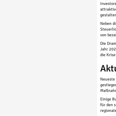
Investor
attrakti
gestalte
Neben di
Steuerli
von beza
Die Dram
Jahr 202
die Kris
Akt
Neueste 
gestiege
Maßnahm
Einige B
für den 
regional