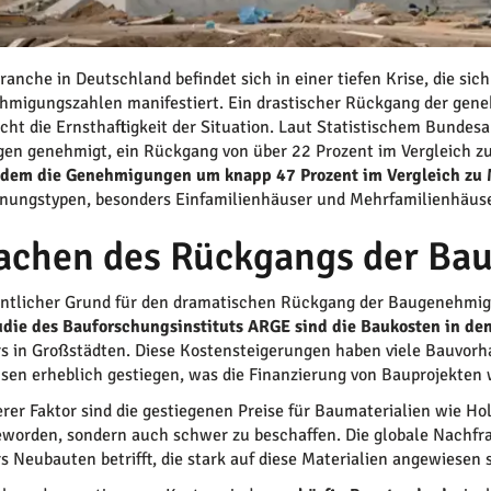
ranche in Deutschland befindet sich in einer tiefen Krise, die si
migungszahlen manifestiert. Ein drastischer Rückgang der gen
icht die Ernsthaftigkeit der Situation. Laut Statistischem Bund
n genehmigt, ein Rückgang von über 22 Prozent im Vergleich z
n dem die Genehmigungen um knapp 47 Prozent im Vergleich zu
nungstypen, besonders Einfamilienhäuser und Mehrfamilienhäuse
achen des Rückgangs der B
ntlicher Grund für den dramatischen Rückgang der Baugenehmigu
udie des Bauforschungsinstituts ARGE sind die Baukosten in den
s in Großstädten. Diese Kostensteigerungen haben viele Bauvorh
nsen erheblich gestiegen, was die Finanzierung von Bauprojekten
erer Faktor sind die gestiegenen Preise für Baumaterialien wie Hol
eworden, sondern auch schwer zu beschaffen. Die globale Nachfrag
s Neubauten betrifft, die stark auf diese Materialien angewiesen 