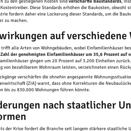
ch zu den gestiegenen Kosten sind
verschärfte Baustandards
, in
 Kostentreiber. Diese Standards erhöhen die Baukosten, obwohl sie 
trie fordern daher eine Lockerung dieser Standards, um die Bauk
ver zu machen.
wirkungen auf verschiedene
e trifft alle Arten von Wohngebäuden, wobei Einfamilienhäuser bes
 Zahl der genehmigten Einfamilienhäuser um 35,6 Prozent auf 
familienhäuser gingen um 20 Prozent auf 3.200 Einheiten zurück.
g von bezahlbarem Wohnraum leisten, verzeichneten einen Rüc
ckgänge verschärfen die ohnehin angespannte Wohnungssituation 
enwirtschaft (ZIA) warnt, dass ohne Korrekturen die Neubaulüc
von bis zu 830.000 Wohnungen führen könnte.
derungen nach staatlicher U
ormen
ts der Krise fordert die Branche seit langem stärkere staatliche