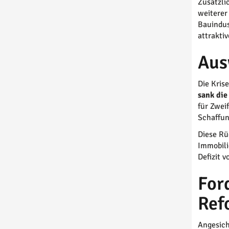
Zusätzli
weiterer
Bauindus
attrakti
Aus
Die Kris
sank die
für Zwei
Schaffun
Diese Rü
Immobili
Defizit 
For
Ref
Angesich