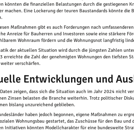
en könnten die finanziellen Belastungen durch die gestiegenen 
ver machen. Eine Lockerung der teuren Baustandards könnte die 
n.
esen Maßnahmen gibt es auch Forderungen nach umfassenderen 
che Anreize für Bauherren und Investoren sowie eine stärkere F
hlbarem Wohnraum fördern und die Wohnungsnot langfristig lind
atik der aktuellen Situation wird durch die jüngsten Zahlen un
3 erreichte die Zahl der genehmigten Wohnungen den tiefsten Sta
e weiter verschärfen.
uelle Entwicklungen und Aus
Daten zeigen, dass sich die Situation auch im Jahr 2024 nicht ve
nen Zinsen belasten die Branche weiterhin. Trotz politischer Dis
en bislang unzureichend geblieben.
undesländer haben jedoch begonnen, eigene Maßnahmen zu ergrei
sozialen Wohnungsbau gestartet, das Zuschüsse für den Bau und 
en Initiativen könnten Modellcharakter für eine bundesweite Stra