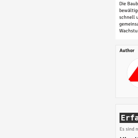
Die Baub
bewältig
schnell 
gemeinsa
Wachstu
Author
Erf
Es sind