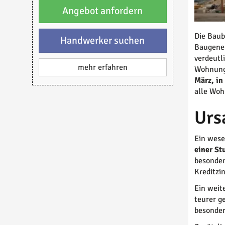
Angebot anfordern
Die Baub
Handwerker suchen
Baugeneh
verdeutl
mehr erfahren
Wohnunge
März, i
alle Woh
Urs
Ein wese
einer St
besonder
Kreditzi
Ein weit
teurer g
besonder