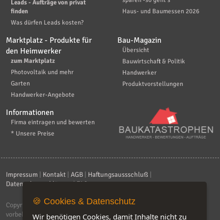
Leads - Aufträge von privat
finden
Haus- und Baumessen 2026
Was dürfen Leads kosten?
Marktplatz - Produkte für
Bau-Magazin
den Heimwerker
Übersicht
zum Marktplatz
Bauwirtschaft & Politik
Photovoltaik und mehr
Handwerker
Garten
Produktvorstellungen
Handwerker-Angebote
Informationen
Firma eintragen und bewerten
* Unsere Preise
Impressum
|
Kontakt
|
AGB
|
Haftungsaussschluß
|
Datenschutzerklärung
|
FAQ
🍪 Cookies & Datenschutz
Copyright © 2026
ebiz-consult GmbH & Co. KG
. Alle Rechte
vorbehalten.
Wir benötigen Cookies, damit Inhalte nicht zu