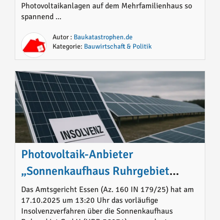
Photovoltaikanlagen auf dem Mehrfamilienhaus so
spannend ...
Autor :
Baukatastrophen.de
Kategorie:
Bauwirtschaft & Politik
Photovoltaik-Anbieter
„Sonnenkaufhaus Ruhrgebiet
GmbH“ in vorläufiger Insolvenz
Das Amtsgericht Essen (Az. 160 IN 179/25) hat am
17.10.2025 um 13:20 Uhr das vorläufige
Insolvenzverfahren über die Sonnenkaufhaus