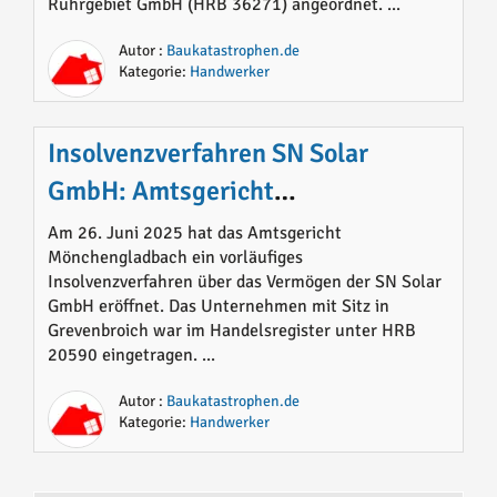
Ruhrgebiet GmbH (HRB 36271) angeordnet. ...
Autor :
Baukatastrophen.de
Kategorie:
Handwerker
Insolvenzverfahren SN Solar
GmbH: Amtsgericht
Mönchengladbach setzt
Am 26. Juni 2025 hat das Amtsgericht
Mönchengladbach ein vorläufiges
vorläufigen Insolvenzverwalter ein
Insolvenzverfahren über das Vermögen der SN Solar
GmbH eröffnet. Das Unternehmen mit Sitz in
Grevenbroich war im Handelsregister unter HRB
20590 eingetragen. ...
Autor :
Baukatastrophen.de
Kategorie:
Handwerker