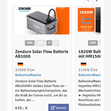
ANG
GES
G
P
ANG
GES
Zendure Solar Flow Batterie
1820W Balkonkr
AB1000
mit HM1500
31008 Elze
31008 Elze
Balkonkraftwerke
Balkonkraftwerke
Zendure Solar Flow Batterie
Balkonkraftwerk 182
AB1000Wir stellen Solar Flow vor -
Hoymiles HM1500 PV
ein Balkonsolarspeichersystem, das
WechselrichterIm Pak
die Kraft der Sonne nutzt, um dir zu
► Hoymiles HM1500 d
helfen, dei ...
Anschluss von bis zu 
Photovoltaikmodu ...
639,- €
Details