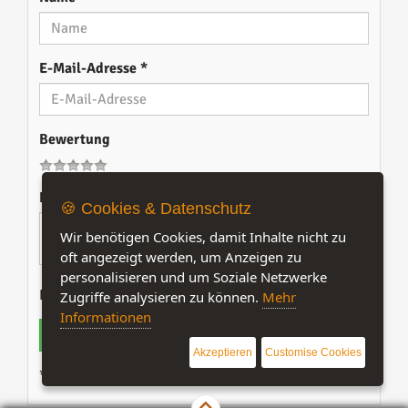
E-Mail-Adresse
*
Bewertung
Kommentar
🍪 Cookies & Datenschutz
Wir benötigen Cookies, damit Inhalte nicht zu
oft angezeigt werden, um Anzeigen zu
personalisieren und um Soziale Netzwerke
Bitte gib mindestens 10 Zeichen ein.
Zugriffe analysieren zu können.
Mehr
Informationen
Kommentar hinzufügen
Akzeptieren
Customise Cookies
* Pflichtangabe