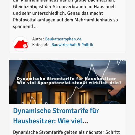
Gleichzeitig ist der Stromverbrauch im Haus hoch
und sehr unterschiedlich. Genau das macht
Photovoltaikanlagen auf dem Mehrfamilienhaus so
spannend ...
Autor :
Baukatastrophen.de
Kategorie:
Bauwirtschaft & Politik
Dynamische Stromtarife für
Hausbesitzer: Wie viel
Sparpotenzial steckt wirklich drin?
Dynamische Stromtarife gelten als nächster Schritt