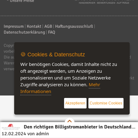
* Unsere Preise
Impressum
|
Kontakt
|
AGB
|
Haftungsaussschluß
|
Datenschutzerklärung
|
FAQ
Copyright © 2026
ebiz-consult GmbH & Co. KG
. Alle Rechte
vorbehalten.
🍪 Cookies & Datenschutz
Die auf dieser Seite verwendeten Produktbezeichnungen, Namen und
Warenzeichen sind Eigentum der jeweiligen Firmen. Unser Portal
Wir benötigen Cookies, damit Inhalte nicht zu
verwendet Affiliat-Links, für dir wir Geld erhalten.
oft angezeigt werden, um Anzeigen zu
personalisieren und um Soziale Netzwerke
Software by IQ-Markt
Zugriffe analysieren zu können.
Mehr
Informationen
Akzeptieren
Customise Cookies
Den richtigen Billigstromanbieter in Deutschland
12.02.2024 von admin
im Jahr 2024 finden? So geht's!