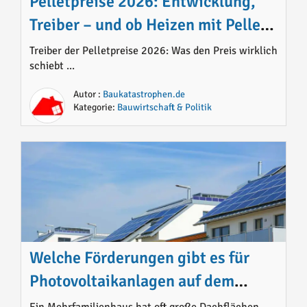
Pelletpreise 2026: Entwicklung,
Treiber – und ob Heizen mit Pellets
noch Sinn macht
Treiber der Pelletpreise 2026: Was den Preis wirklich
schiebt ...
Autor :
Baukatastrophen.de
Kategorie:
Bauwirtschaft & Politik
Welche Förderungen gibt es für
Photovoltaikanlagen auf dem
Mehrfamilienhaus 2026
Ein Mehrfamilienhaus hat oft große Dachflächen.