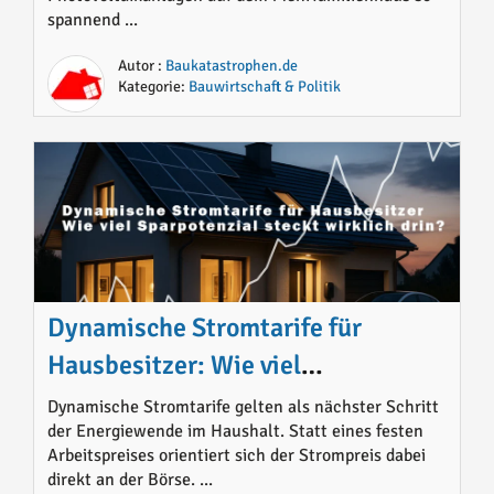
spannend ...
Autor :
Baukatastrophen.de
Kategorie:
Bauwirtschaft & Politik
Dynamische Stromtarife für
Hausbesitzer: Wie viel
Sparpotenzial steckt wirklich drin?
Dynamische Stromtarife gelten als nächster Schritt
der Energiewende im Haushalt. Statt eines festen
Arbeitspreises orientiert sich der Strompreis dabei
direkt an der Börse. ...