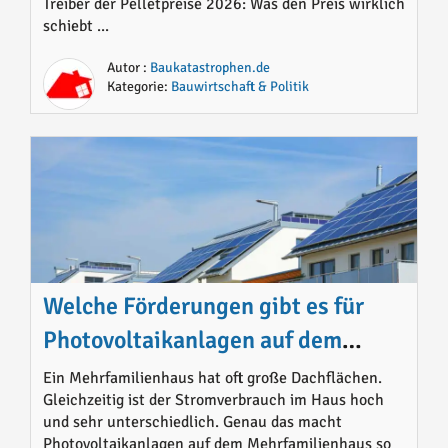
noch Sinn macht
Treiber der Pelletpreise 2026: Was den Preis wirklich
schiebt ...
Autor :
Baukatastrophen.de
Kategorie:
Bauwirtschaft & Politik
Welche Förderungen gibt es für
Photovoltaikanlagen auf dem
Mehrfamilienhaus 2026
Ein Mehrfamilienhaus hat oft große Dachflächen.
Gleichzeitig ist der Stromverbrauch im Haus hoch
und sehr unterschiedlich. Genau das macht
Photovoltaikanlagen auf dem Mehrfamilienhaus so