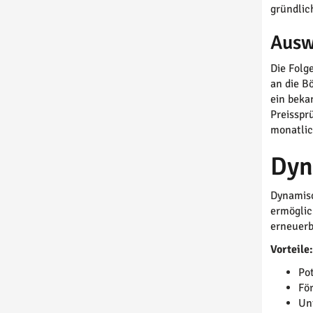
gründlic
Ausw
Die Folg
an die B
ein beka
Preisspr
monatlic
Dyn
Dynamisc
ermöglic
erneuerb
Vorteile
Po
Fö
Un