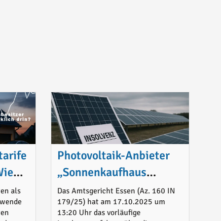
arife
Photovoltaik-Anbieter
Wie
„Sonnenkaufhaus
steckt
Ruhrgebiet GmbH“ in
en als
Das Amtsgericht Essen (Az. 160 IN
iewende
179/25) hat am 17.10.2025 um
vorläufiger Insolvenz
ten
13:20 Uhr das vorläufige