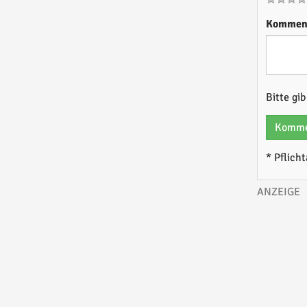
Kommen
Bitte gi
Komme
* Pflich