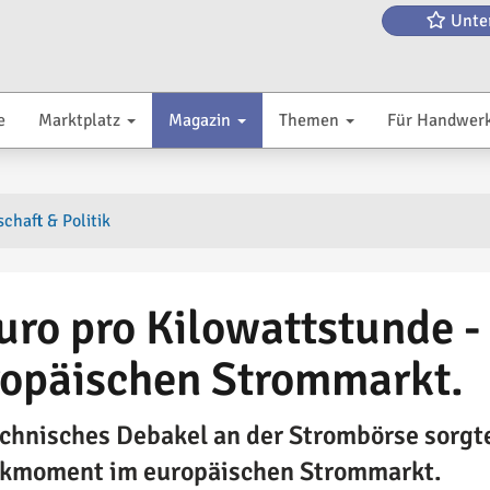
Unte
e
Marktplatz
Magazin
Themen
Für Handwer
chaft & Politik
uro pro Kilowattstunde
opäischen Strommarkt.
echnisches Debakel an der Strombörse sorgte
kmoment im europäischen Strommarkt.