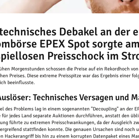
 technisches Debakel an der 
ombörse EPEX Spot sorgte am 
spiellosen Preisschock im St
rühen Morgenstunden schossen die Preise auf ein Rekordhoch von 
chen Preises. Diese extreme Preisspitze war das Ergebnis einer 
ch beeinflusste.
Auslöser: Technisches Versagen und M
el des Problems lag in einem sogenannten "Decoupling" an der E
e für jedes Land separate Auktionen durchführen, anstatt den üb
ung führte zu extremen Preisschwankungen, da der Ausgleich z
ergreifend stattfinden konnte. Die genauen Ursachen sind noch u
n Hackerangriff bis hin zu einem korrupten Datenpaket eines Mar