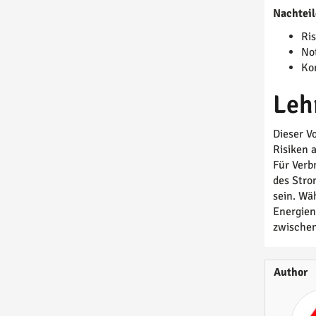
Nachteil
Ri
No
Ko
Leh
Dieser V
Risiken 
Für Verb
des Stro
sein. Wä
Energien
zwischen
Author