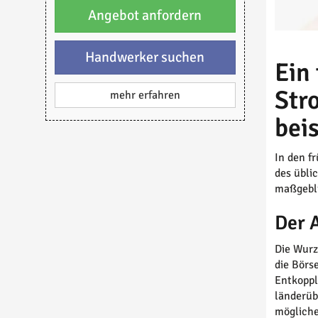
Angebot anfordern
Handwerker suchen
Ein
Str
mehr erfahren
bei
In den f
des übli
maßgebli
Der 
Die Wurz
die Börs
Entkoppl
länderüb
mögliche