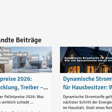
ndte Beiträge
tpreise 2026:
Dynamische Stromt
cklung, Treiber –
für Hausbesitzer: 
b Heizen mit
viel Sparpotenzial 
der Pelletpreise 2026: Was
Dynamische Stromtarife gelt
 wirklich schiebt ...
nächster Schritt der Energ
ts noch Sinn macht
wirklich drin?
im Haushalt. Statt eines fes