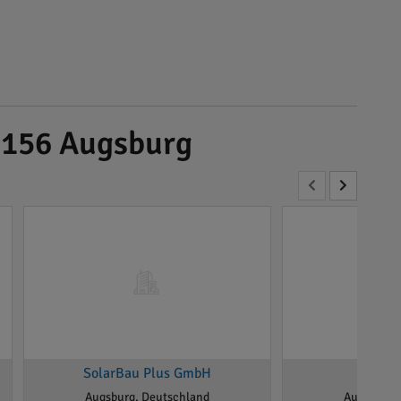
6156 Augsburg
SolarBau Plus GmbH
solec
Augsburg, Deutschland
Augsburg,