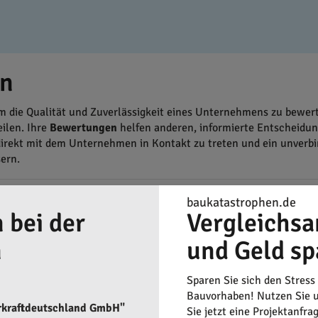
en
 die Qualität und Zuverlässigkeit eines Unternehmens zu bewer
ilen. Ihre
Bewertungen
helfen anderen, informierte Entscheidun
direkt mit dem Unternehmen in Kontakt zu treten und ein unverb
sern.
baukatastrophen.de
 bei der
Vergleichsa
n
und Geld sp
Sparen Sie sich den Stress
Bauvorhaben! Nutzen Sie u
rkraftdeutschland GmbH"
Sie jetzt eine Projektanfra