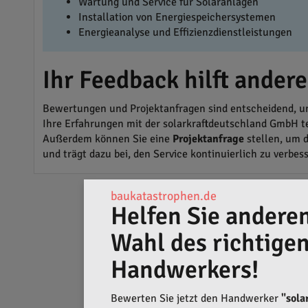
Wartung und Service für Solaranlagen
Installation von Energiespeichersystemen
Energieanalyse und Effizienzdienstleistungen
Ihr Feedback hilft ander
Bewertungen und Projektanfragen sind entscheidend, um
Ihre Erfahrungen mit der solarkraftdeutschland GmbH te
Außerdem können Sie eine
Projektanfrage
stellen, um 
und trägt dazu bei, den Service kontinuierlich zu verbes
baukatastrophen.de
Helfen Sie anderen
Wahl des richtige
Handwerkers!
Bewerten Sie jetzt den Handwerker
"sola