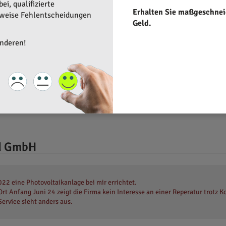
i, qualifizierte
Erhalten Sie maßgeschnei
rweise Fehlentscheidungen
Geld.
anderen!
nd GmbH
22 eine Photovoltaikanlage bei mir errichtet.
t Anfang Juni 24 zeigt die Firma kein Interesse an einer Reperatur trotz
ervice sieht anders aus.