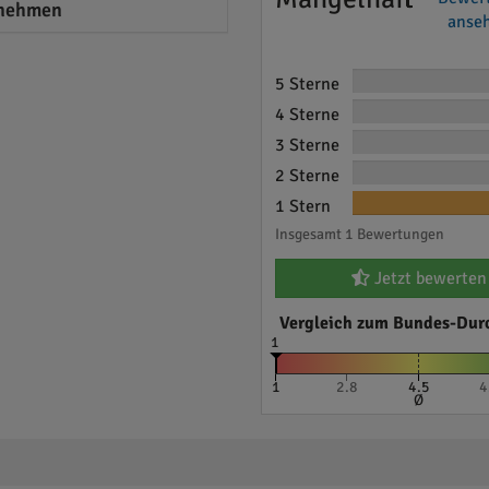
nehmen
anseh
5 Sterne
4 Sterne
3 Sterne
2 Sterne
1 Stern
Insgesamt 1 Bewertungen
Jetzt bewerten
Vergleich zum Bundes-Dur
1
1
2.8
4.5
4
Ø