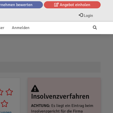
rnehmen bewerten
Angebot einholen
Login
ker
Anmelden
Insolvenzverfahren
ACHTUNG:
Es liegt ein Eintrag beim
Insolvenzgericht für die Firma
tungen