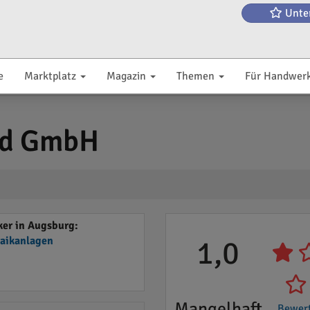
Unte
e
Marktplatz
Magazin
Themen
Für Handwer
nd GmbH
er in Augsburg:
taikanlagen
1,0
Mangelhaft
Bewer