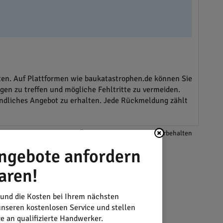
ten. Auf Plattformen wie baukatastrophen.de können Sie
gen zu treffen und mögliche Fehltritte zu vermeiden.
indliches Angebot zu erhalten. Jede Rückmeldung zählt
*Änderungen und Irrtümer vorbehalten
ngebote anfordern
aren!
 und die Kosten bei Ihrem nächsten
nseren kostenlosen Service und stellen
ge an qualifizierte Handwerker.