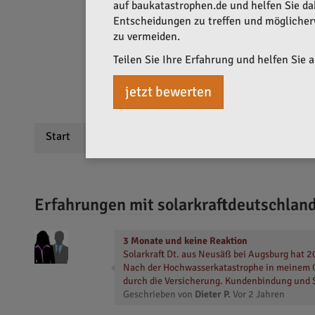
auf baukatastrophen.de und helfen Sie dabe
Entscheidungen zu treffen und mögliche
zu vermeiden.
Teilen Sie Ihre Erfahrung und helfen Sie 
jetzt bewerten
Start
Beschreibung
Bewertungen
Erfahrungen mit solarkraftdeutschla
3 Monate und keine Reaktion
Solarkraft Dt. aus Neusäß bei Augsburg hat 20
Nach der Hochwasserkatastrophe in meinem Or
durch die Versicherung. Kundenbindung und S
Geschrieben von
Dieter P.
Vor
2 Jahren