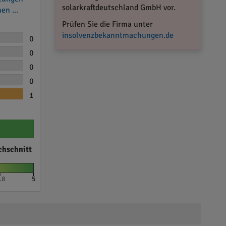
solarkraftdeutschland GmbH vor.
en ...
Prüfen Sie die Firma unter
insolvenzbekanntmachungen.de
0
0
0
0
1
chschnitt
.8
5