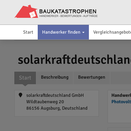
Start
Handwerker finden
Vergleichsangebot
solarkraftdeutschla
Start
Beschreibung
Bewertungen
solarkraftdeutschland GmbH
Handwerk
Wildtaubenweg 20
Photovol
86156 Augsburg, Deutschland