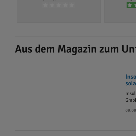
Aus dem Magazin zum U
Ins
sol
Inso
GmbH
09.09