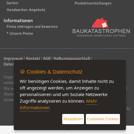
Garten
Produktvorstellungen
Handwerker-Angebote
Informationen
Firma eintragen und bewerten
* Unsere Preise
Impressum
|
Kontakt
|
AGB
|
Haftungsaussschluß
|
Datenschutzerklärung
|
FAQ
🍪 Cookies & Datenschutz
Copyright © 2026
ebiz-consult GmbH & Co. KG
. Alle Rechte
Wir benötigen Cookies, damit Inhalte nicht zu
vorbehalten.
oft angezeigt werden, um Anzeigen zu
Die auf dieser Seite verwendeten Produktbezeichnungen, Namen und
personalisieren und um Soziale Netzwerke
Warenzeichen sind Eigentum der jeweiligen Firmen. Unser Portal
verwendet Affiliat-Links, für dir wir Geld erhalten.
Zugriffe analysieren zu können.
Mehr
Informationen
Software by IQ-Markt
Akzeptieren
Customise Cookies