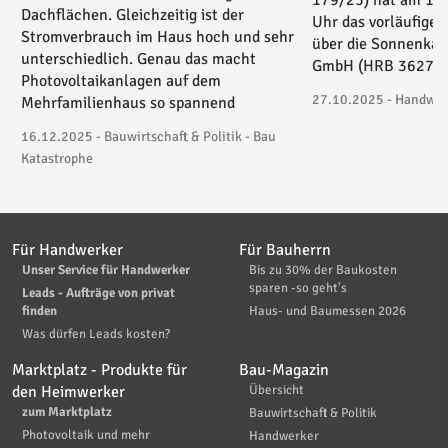
179/25) hat am 17
Dachflächen. Gleichzeitig ist der
Uhr das vorläufige 
Stromverbrauch im Haus hoch und sehr
über die Sonnenkau
unterschiedlich. Genau das macht
GmbH (HRB 36271) 
Photovoltaikanlagen auf dem
27.10.2025 - Handwerk
Mehrfamilienhaus so spannend
16.12.2025 - Bauwirtschaft & Politik - Bau
Katastrophe
Für Handwerker
Für Bauherrn
Unser Service für Handwerker
Bis zu 30% der Baukosten
sparen -so geht's
Leads - Aufträge von privat
finden
Haus- und Baumessen 2026
Was dürfen Leads kosten?
Marktplatz - Produkte für
Bau-Magazin
den Heimwerker
Übersicht
zum Marktplatz
Bauwirtschaft & Politik
Photovoltaik und mehr
Handwerker