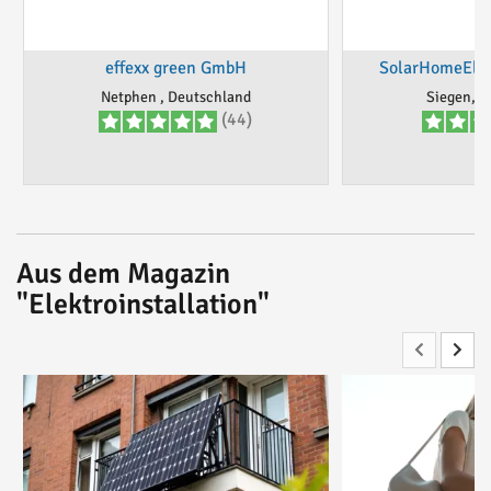
effexx green GmbH
SolarHomeElek
Netphen , Deutschland
Siegen, D
(44)
Aus dem Magazin
"Elektroinstallation"