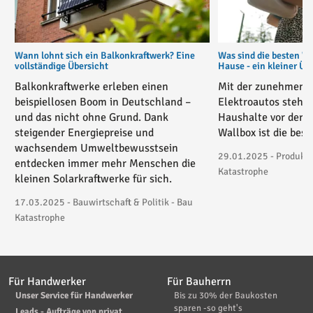
Wann lohnt sich ein Balkonkraftwerk? Eine
Was sind die besten W
vollständige Übersicht
Hause - ein kleiner Üb
Balkonkraftwerke erleben einen
Mit der zunehmende
beispiellosen Boom in Deutschland –
Elektroautos stehe
und das nicht ohne Grund. Dank
Haushalte vor der 
steigender Energiepreise und
Wallbox ist die bes
wachsendem Umweltbewusstsein
29.01.2025 - Produktv
entdecken immer mehr Menschen die
Katastrophe
kleinen Solarkraftwerke für sich.
17.03.2025 - Bauwirtschaft & Politik - Bau
Katastrophe
Für Handwerker
Für Bauherrn
Unser Service für Handwerker
Bis zu 30% der Baukosten
sparen -so geht's
Leads - Aufträge von privat