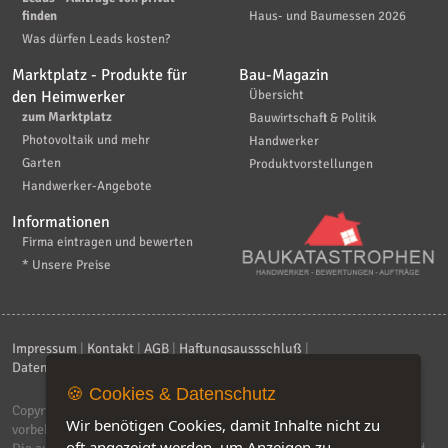
finden
Haus- und Baumessen 2026
Was dürfen Leads kosten?
Marktplatz - Produkte für
Bau-Magazin
den Heimwerker
Übersicht
zum Marktplatz
Bauwirtschaft & Politik
Photovoltaik und mehr
Handwerker
Garten
Produktvorstellungen
Handwerker-Angebote
Informationen
Firma eintragen und bewerten
* Unsere Preise
Impressum
|
Kontakt
|
AGB
|
Haftungsaussschluß
|
Datenschutzerklärung
|
FAQ
🍪 Cookies & Datenschutz
Copyright © 2026
ebiz-consult GmbH & Co. KG
. Alle Rechte
Wir benötigen Cookies, damit Inhalte nicht zu
vorbehalten.
oft angezeigt werden, um Anzeigen zu