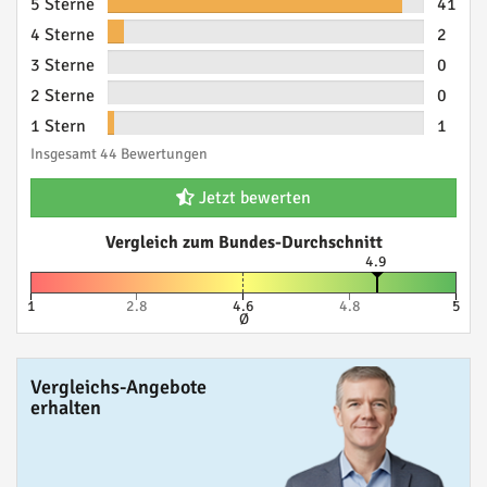
5 Sterne
41
4 Sterne
2
3 Sterne
0
2 Sterne
0
1 Stern
1
Insgesamt 44 Bewertungen
Jetzt bewerten
Vergleich zum Bundes-Durchschnitt
4.9
1
2.8
4.6
4.8
5
Ø
Vergleichs-Angebote
erhalten