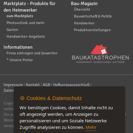
Marktplatz - Produkte für
Bau-Magazin
den Heimwerker
Übersicht
zum Marktplatz
Bauwirtschaft & Politik
Photovoltaik und mehr
Handwerker
Garten
Produktvorstellungen
Handwerker-Angebote
Informationen
Firma eintragen und bewerten
* Unsere Preise
Impressum
|
Kontakt
|
AGB
|
Haftungsaussschluß
|
Datenschutzerklärung
|
FAQ
🍪 Cookies & Datenschutz
Copyright © 2026
ebiz-consult GmbH & Co. KG
. Alle Rechte
Wir benötigen Cookies, damit Inhalte nicht zu
vorbehalten.
oft angezeigt werden, um Anzeigen zu
Die auf dieser Seite verwendeten Produktbezeichnungen, Namen und
personalisieren und um Soziale Netzwerke
Warenzeichen sind Eigentum der jeweiligen Firmen. Unser Portal
verwendet Affiliat-Links, für dir wir Geld erhalten.
Zugriffe analysieren zu können.
Mehr