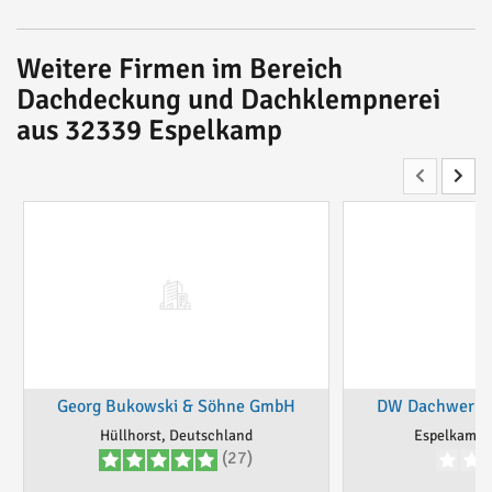
Weitere Firmen im Bereich
Dachdeckung und Dachklempnerei
aus 32339 Espelkamp
Georg Bukowski & Söhne GmbH
DW Dachwerke
Hüllhorst, Deutschland
Espelkamp,
(27)