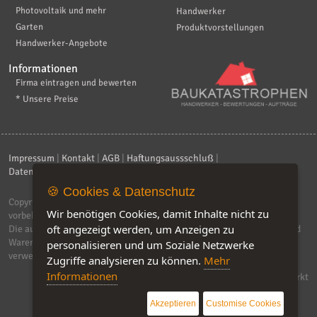
Photovoltaik und mehr
Handwerker
Garten
Produktvorstellungen
Handwerker-Angebote
Informationen
Firma eintragen und bewerten
* Unsere Preise
Impressum
|
Kontakt
|
AGB
|
Haftungsaussschluß
|
Datenschutzerklärung
|
FAQ
🍪 Cookies & Datenschutz
Copyright © 2026
ebiz-consult GmbH & Co. KG
. Alle Rechte
Wir benötigen Cookies, damit Inhalte nicht zu
vorbehalten.
oft angezeigt werden, um Anzeigen zu
Die auf dieser Seite verwendeten Produktbezeichnungen, Namen und
Warenzeichen sind Eigentum der jeweiligen Firmen. Unser Portal
personalisieren und um Soziale Netzwerke
verwendet Affiliat-Links, für dir wir Geld erhalten.
Zugriffe analysieren zu können.
Mehr
Informationen
Software by IQ-Markt
Akzeptieren
Customise Cookies