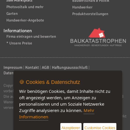
zum Marktplatz
Bauwirtschaft & Politik
Photovoltaik und mehr
Handwerker
Garten
Produktvorstellungen
Handwerker-Angebote
Informationen
Firma eintragen und bewerten
* Unsere Preise
Impressum
|
Kontakt
|
AGB
|
Haftungsaussschluß
|
Datenschutzerklärung
|
FAQ
🍪 Cookies & Datenschutz
Copyright © 2026
ebiz-consult GmbH & Co. KG
. Alle Rechte
Wir benötigen Cookies, damit Inhalte nicht zu
vorbehalten.
Die auf dieser Seite verwendeten Produktbezeichnungen, Namen und
oft angezeigt werden, um Anzeigen zu
Warenzeichen sind Eigentum der jeweiligen Firmen. Unser Portal
personalisieren und um Soziale Netzwerke
verwendet Affiliat-Links, für dir wir Geld erhalten.
Zugriffe analysieren zu können.
Mehr
Informationen
Software by IQ-Markt
Akzeptieren
Customise Cookies