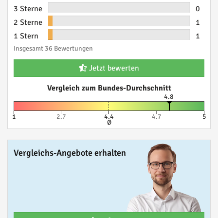
3 Sterne
0
2 Sterne
1
1 Stern
1
Insgesamt 36 Bewertungen
Jetzt bewerten
Vergleich zum Bundes-Durchschnitt
4.8
1
2.7
4.4
4.7
5
Ø
Vergleichs-Angebote erhalten