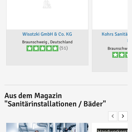
Wisotzki GmbH & Co. KG
Kohrs Sanitär-
Ko
Braunschweig , Deutschland
(51)
Braunschweig
Aus dem Magazin
"Sanitärinstallationen / Bäder"