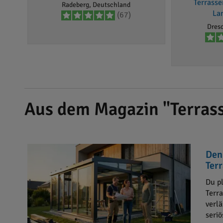
Terrass
Radeberg, Deutschland
La
(67)
Dres
Aus dem Magazin "Terras
Den
Ter
Du p
Terr
verl
seri