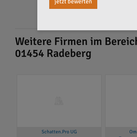
jetzt bewerten
Weitere Firmen im Bereic
01454 Radeberg
Schatten.Pro UG
Om