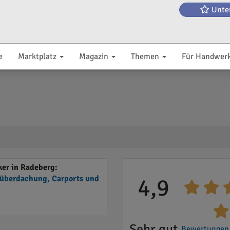
Unte
e
Marktplatz
Magazin
Themen
Für Handwer
er in Radeberg:
nüberdachung, Carports und
4,9
Sehr gut
Bewertungen