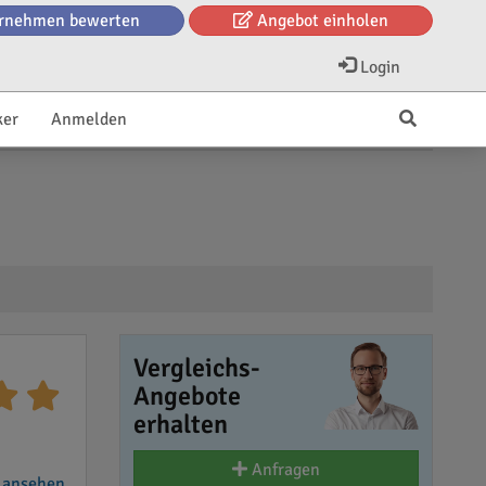
rnehmen bewerten
Angebot einholen
Login
ker
Anmelden
Vergleichs-
Angebote
erhalten
Anfragen
 ansehen