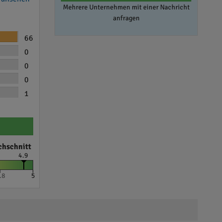
Mehrere Unternehmen mit einer Nachricht
anfragen
66
0
0
0
1
chschnitt
4.9
.8
5