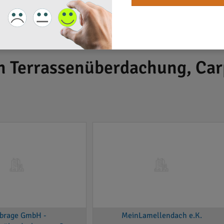
h Terrassenüberdachung, Car
brage GmbH -
MeinLamellendach e.K.