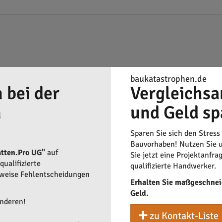
baukatastrophen.de
 bei der
Vergleichsa
n
und Geld sp
Sparen Sie sich den Stress
Bauvorhaben! Nutzen Sie u
tten.Pro UG"
auf
Sie jetzt eine Projektanfra
ualifizierte
qualifizierte Handwerker.
rweise Fehlentscheidungen
Erhalten Sie maßgeschnei
Geld.
anderen!
zu Kontakt-Liste