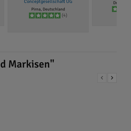
Conceptgesellschaft UG
Dresden, 
Pirna, Deutschland
(4)
d Markisen"