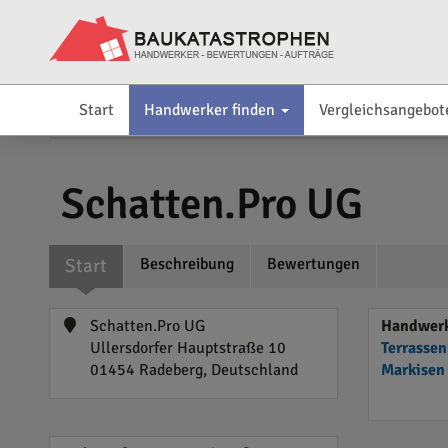
Start
Handwerker finden
Vergleichsangebot
Schatten.Pro UG
Start
Beschreibung
Bewertungen
Schatten.Pro UG
Handwerk
Ullersdorfer Hauptstraße 10
Terrasse
01454 Radeberg, Deutschland
Markisen