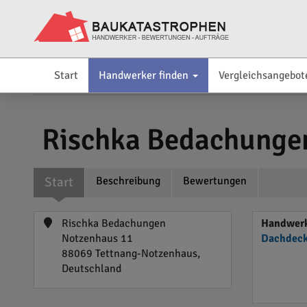
Start
Handwerker finden
Vergleichsangebot
Rischka Bedachunge
Start
Beschreibung
Bewertungen
Rischka Bedachungen
Handwerk
Notzenhaus 11
Dachdeck
88069 Tettnang-Notzenhaus,
Deutschland