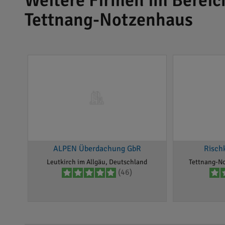
Weitere Firmen im Berei
Tettnang-Notzenhaus
ALPEN Überdachung GbR
Risch
Leutkirch im Allgäu, Deutschland
Tettnang-N
(46)