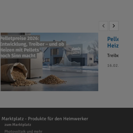
Pelletprei
Heizen mi
Treiber der 
16.02.2026 - B
Marktplatz - Produkte für den Heimwerker
zum Marktplatz
Photovoltaik und mehr