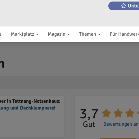
Unte
e
Marktplatz
Magazin
Themen
Für Handwer
n
er in Tettnang-Notzenhaus:
ung und Dachklempnerei
3,7
Gut
Bewertungen ans