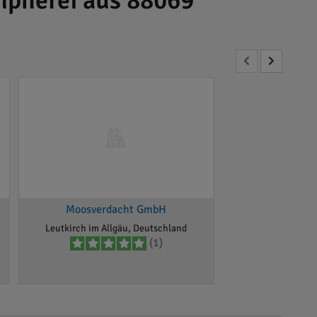
mpnerei aus 88069
Moosverdacht GmbH
Leutkirch im Allgäu, Deutschland
(1)