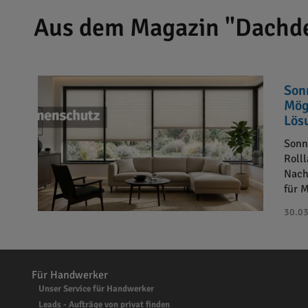
Aus dem Magazin "Dachd
Son
Mög
Lös
Sonn
Roll
Nach
für 
30.03
Für Handwerker
Unser Service für Handwerker
Leads - Aufträge von privat finden