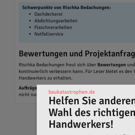
Schwerpunkte von Rischka Bedachungen:
Dachdeckerei
Abdichtungsarbeiten
Flaschnerarbeiten
Notfallservice
Bewertungen und Projektanfrag
Rischka Bedachungen freut sich über
Bewertungen
un
kontinuierlich verbessern kann. Für Leser bietet es den
Handwerkers zu erhalten.
Aufträge von Privatpersonen
sind essenziell für Risch
baukatastrophen.de
nicht nur das Unternehmen, sondern trägt auch zur Erh
Helfen Sie anderen
Wahl des richtige
Handwerkers!