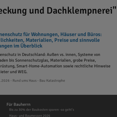
eckung und Dachklempnerei"
nenschutz für Wohnungen, Häuser und Büros:
lichkeiten, Materialien, Preise und sinnvolle
ungen im Überblick
enschutz in Deutschland: Außen vs. innen, Systeme von
laden bis Sonnenschutzglas, Materialien, grobe Preise,
rüstung, Smart-Home-Automation sowie rechtliche Hinweise
Mieter und WEG.
.2026 - Rund ums Haus - Bau Katastrophe
Für Bauherrn
Bis zu 30% der Baukosten sparen -so geht's
Haus- und Baumessen 2026