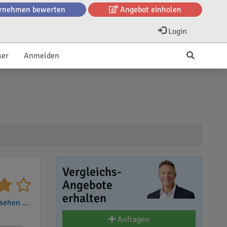
rnehmen bewerten
Angebot einholen
Login
ker
Anmelden
Vergleichs-
Angebote
erhalten
ehen ...
Anfragen