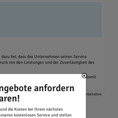
 dazu bei, dass das Unternehmen seinen Service
druck von den Leistungen und der Zuverlässigkeit des
ng zu stärken. Jede
Projektanfrage
unterstützt somit
ngebote anfordern
*Änderungen und Irrtümer vorbehalten
aren!
 und die Kosten bei Ihrem nächsten
nseren kostenlosen Service und stellen