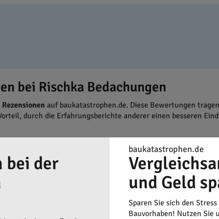
en bei Rischka Bedachungen
d
Rezensionen
auf baukatastrophen.de. Diese Bewertungen tragen
 Vorteil, durch die Erfahrungsberichte anderer einen besseren Ein
ka Bedachungen, um das lokale Handwerk in Tettnang und Umgebu
baukatastrophen.de
altung und Förderung des Handwerks in der Region bei.
 bei der
Vergleichsa
n
und Geld sp
Sparen Sie sich den Stress
Bauvorhaben! Nutzen Sie u