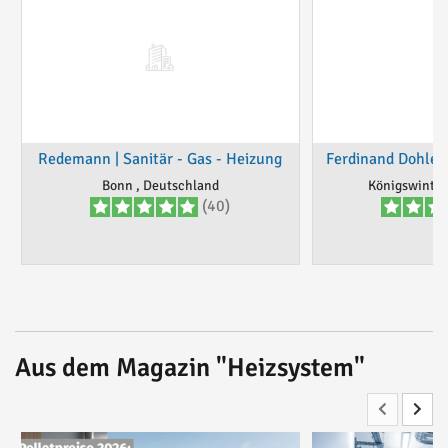
Redemann | Sanitär - Gas - Heizung
Ferdinand Dohle
Bonn , Deutschland
Königswinter
(40)
Aus dem Magazin "Heizsystem"