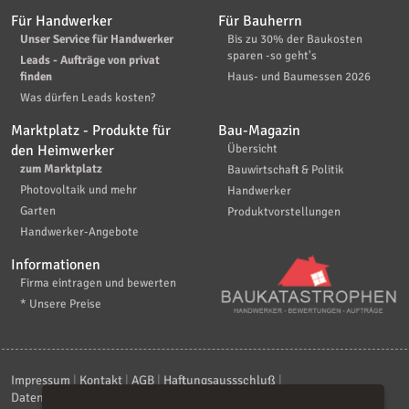
Für Handwerker
Für Bauherrn
Unser Service für Handwerker
Bis zu 30% der Baukosten
sparen -so geht's
Leads - Aufträge von privat
finden
Haus- und Baumessen 2026
Was dürfen Leads kosten?
Marktplatz - Produkte für
Bau-Magazin
den Heimwerker
Übersicht
zum Marktplatz
Bauwirtschaft & Politik
Photovoltaik und mehr
Handwerker
Garten
Produktvorstellungen
Handwerker-Angebote
Informationen
Firma eintragen und bewerten
* Unsere Preise
Impressum
|
Kontakt
|
AGB
|
Haftungsaussschluß
|
Datenschutzerklärung
|
FAQ