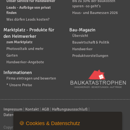
Unser Service für Handwerker
Bis zu 30% der Baukosten
sparen -so geht's
Leads - Aufträge von privat
finden
Haus- und Baumessen 2026
Was dürfen Leads kosten?
Marktplatz - Produkte für
Bau-Magazin
den Heimwerker
Übersicht
zum Marktplatz
Bauwirtschaft & Politik
Photovoltaik und mehr
Handwerker
Garten
Produktvorstellungen
Handwerker-Angebote
Informationen
Firma eintragen und bewerten
* Unsere Preise
Impressum
|
Kontakt
|
AGB
|
Haftungsaussschluß
|
Datenschutzerklärung
|
FAQ
🍪 Cookies & Datenschutz
Copyright © 2026
ebiz-consult GmbH & Co. KG
. Alle Rechte