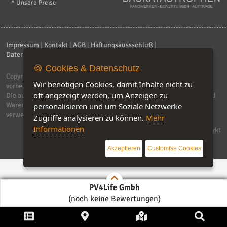
* Unsere Preise
Impressum
|
Kontakt
|
AGB
|
Haftungsaussschluß
|
Datenschutzerklärung
|
FAQ
🍪 Cookies & Datenschutz
Copyright © 2026
ebiz-consult GmbH & Co. KG
. Alle Rechte
Wir benötigen Cookies, damit Inhalte nicht zu
vorbehalten.
oft angezeigt werden, um Anzeigen zu
Die auf dieser Seite verwendeten Produktbezeichnungen, Namen und
Warenzeichen sind Eigentum der jeweiligen Firmen. Unser Portal
personalisieren und um Soziale Netzwerke
verwendet Affiliat-Links, für dir wir Geld erhalten.
Zugriffe analysieren zu können.
Mehr
Informationen
Software by IQ-Markt
Akzeptieren
Customise Cookies
PV4Life Gmbh
(noch keine Bewertungen)