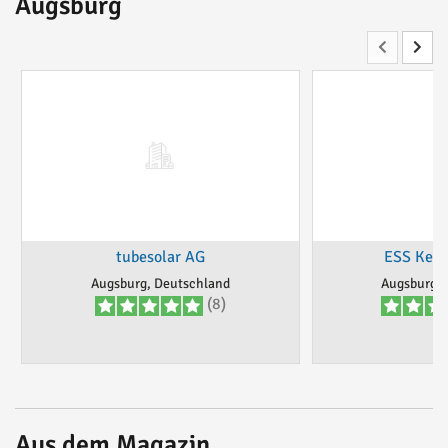
Augsburg
tubesolar AG
ESS Kem
Augsburg, Deutschland
Augsburg, 
(8)
Aus dem Magazin