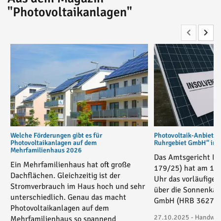
"Photovoltaikanlagen"
Welche Förderungen gibt es für
Photovoltaik-Anbiete
Photovoltaikanlagen auf dem
Ruhrgebiet GmbH“ in v
Mehrfamilienhaus 2026
Das Amtsgericht Es
Ein Mehrfamilienhaus hat oft große
179/25) hat am 17
Dachflächen. Gleichzeitig ist der
Uhr das vorläufige 
Stromverbrauch im Haus hoch und sehr
über die Sonnenkau
unterschiedlich. Genau das macht
GmbH (HRB 36271) 
Photovoltaikanlagen auf dem
27.10.2025 - Handwerk
Mehrfamilienhaus so spannend