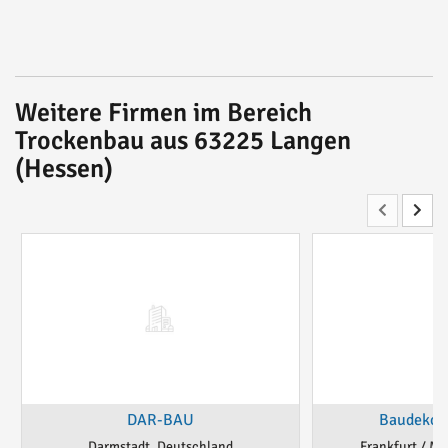
Weitere Firmen im Bereich
Trockenbau aus 63225 Langen
(Hessen)
DAR-BAU
Baudekora
Darmstadt, Deutschland
Frankfurt / Ma