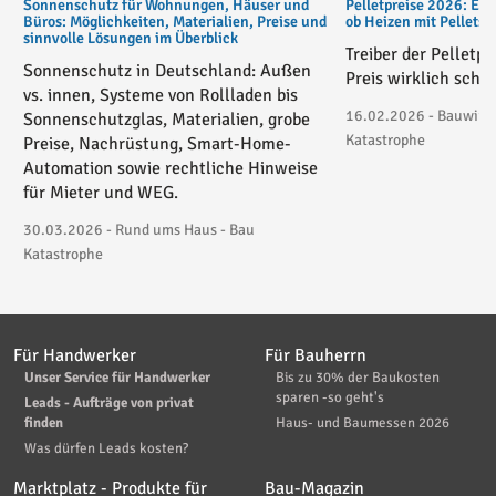
Sonnenschutz für Wohnungen, Häuser und
Pelletpreise 2026: Ent
Büros: Möglichkeiten, Materialien, Preise und
ob Heizen mit Pellets
sinnvolle Lösungen im Überblick
Treiber der Pelletp
Sonnenschutz in Deutschland: Außen
Preis wirklich schie
vs. innen, Systeme von Rollladen bis
16.02.2026 - Bauwirtsc
Sonnenschutzglas, Materialien, grobe
Katastrophe
Preise, Nachrüstung, Smart-Home-
Automation sowie rechtliche Hinweise
für Mieter und WEG.
30.03.2026 - Rund ums Haus - Bau
Katastrophe
Für Handwerker
Für Bauherrn
Unser Service für Handwerker
Bis zu 30% der Baukosten
sparen -so geht's
Leads - Aufträge von privat
finden
Haus- und Baumessen 2026
Was dürfen Leads kosten?
Marktplatz - Produkte für
Bau-Magazin