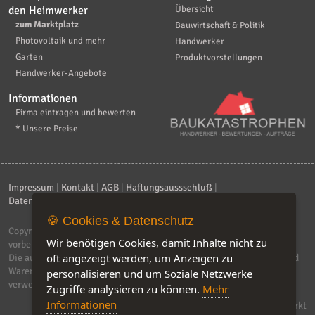
den Heimwerker
Übersicht
zum Marktplatz
Bauwirtschaft & Politik
Photovoltaik und mehr
Handwerker
Garten
Produktvorstellungen
Handwerker-Angebote
Informationen
Firma eintragen und bewerten
* Unsere Preise
Impressum
|
Kontakt
|
AGB
|
Haftungsaussschluß
|
Datenschutzerklärung
|
FAQ
🍪 Cookies & Datenschutz
Copyright © 2026
ebiz-consult GmbH & Co. KG
. Alle Rechte
Wir benötigen Cookies, damit Inhalte nicht zu
vorbehalten.
oft angezeigt werden, um Anzeigen zu
Die auf dieser Seite verwendeten Produktbezeichnungen, Namen und
Warenzeichen sind Eigentum der jeweiligen Firmen. Unser Portal
personalisieren und um Soziale Netzwerke
verwendet Affiliat-Links, für dir wir Geld erhalten.
Zugriffe analysieren zu können.
Mehr
Informationen
Software by IQ-Markt