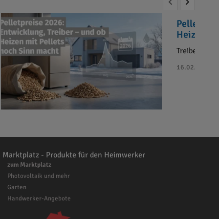
Pelletprei
Heizen mi
Treiber der 
16.02.2026 - B
Marktplatz - Produkte für den Heimwerker
zum Marktplatz
Photovoltaik und mehr
Garten
Handwerker-Angebote