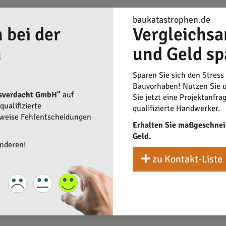
baukatastrophen.de
 bei der
Vergleichsa
n
und Geld sp
Sparen Sie sich den Stress
Bauvorhaben! Nutzen Sie u
sverdacht GmbH"
auf
Sie jetzt eine Projektanfra
ualifizierte
qualifizierte Handwerker.
rweise Fehlentscheidungen
Erhalten Sie maßgeschnei
Geld.
anderen!
zu Kontakt-Liste