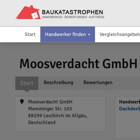
Start
Handwerker finden
Vergleichsangebot
Moosverdacht GmbH
Start
Beschreibung
Bewertungen
Moosverdacht GmbH
Handwerke
Memminger Str. 103
Dachdeck
88299 Leutkirch im Allgäu,
Deutschland