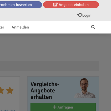
rnehmen bewerten
Angebot einholen
Login
ker
Anmelden
Vergleichs-
Angebote
erhalten
Anfragen
 ansehen