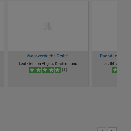
Moosverdacht GmbH
Dachdeckermeis
Leutkirch im Allgäu, Deutschland
Leutkirch im Al
(1)