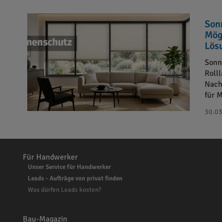
Son
Mög
Lös
Sonn
Roll
Nach
für 
30.03
Für Handwerker
Unser Service für Handwerker
Leads - Aufträge von privat finden
Was dürfen Leads kosten?
Bau-Magazin