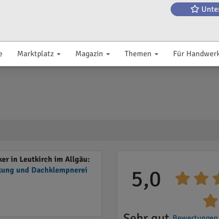
Unte
e
Marktplatz
Magazin
Themen
Für Handwer
r in Leutkirch im Allgäu:
ung und Dachklempnerei
5,0
Sehr gut
Bewertungen