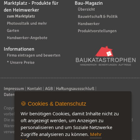
Marktplatz - Produkte für
Bau-Magazin
den Heimwerker
Übersicht
zum Marktplatz
Bauwirtschaft & Politik
Photovoltaik und mehr
Handwerker
Garten
Produktvorstellungen
Handwerker-Angebote
Informationen
Firma eintragen und bewerten
* Unsere Preise
Impressum
|
Kontakt
|
AGB
|
Haftungsaussschluß
|
Datenschutzerklärung
|
FAQ
🍪 Cookies & Datenschutz
Copyright © 2026
ebiz-consult GmbH & Co. KG
. Alle Rechte
Wir benötigen Cookies, damit Inhalte nicht zu
vorbehalten.
Die auf dieser Seite verwendeten Produktbezeichnungen, Namen und
oft angezeigt werden, um Anzeigen zu
Warenzeichen sind Eigentum der jeweiligen Firmen. Unser Portal
personalisieren und um Soziale Netzwerke
verwendet Affiliat-Links, für dir wir Geld erhalten.
Zugriffe analysieren zu können.
Mehr