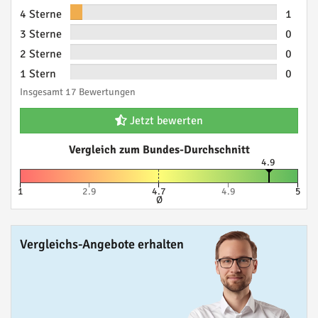
4 Sterne
1
3 Sterne
0
2 Sterne
0
1 Stern
0
Insgesamt 17 Bewertungen
Jetzt bewerten
Vergleich zum Bundes-Durchschnitt
4.9
1
2.9
4.7
4.9
5
Ø
Vergleichs-Angebote erhalten