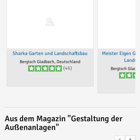
Sharka Garten und Landschaftsbau
Meister Eigen Ga
Landsc
Bergisch Gladbach, Deutschland
(46)
Bergisch Gladb
Aus dem Magazin "Gestaltung der
Außenanlagen"