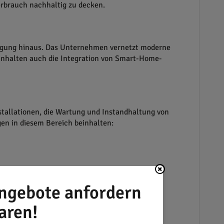
erbrauch nachhaltig zu decken.
rlegung hinaus. Das Unternehmen vernetzt moderne
nhalten auch die Integration von Smart-Home-
nstallationen, die Wartung und Instandhaltung von
n in diesem Bereich beinhalten:
ngebote anfordern
aren!