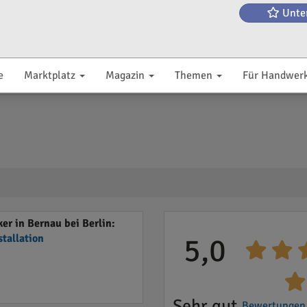
Unte
e
Marktplatz
Magazin
Themen
Für Handwer
r in Bernau bei Berlin:
stallation
5,0
Sehr gut
Bewertungen