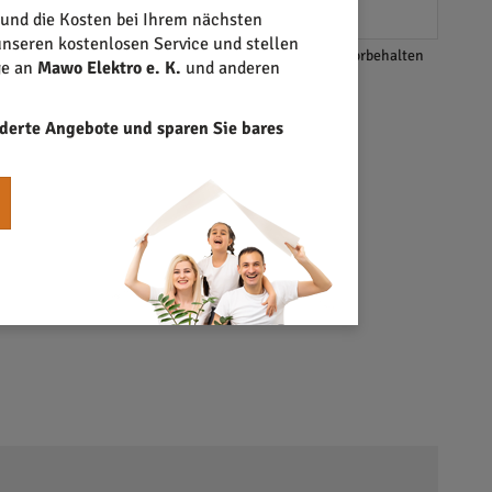
 und die Kosten bei Ihrem nächsten
nseren kostenlosen Service und stellen
*Änderungen und Irrtümer vorbehalten
ge an
Mawo Elektro e. K.
und anderen
derte Angebote und sparen Sie bares