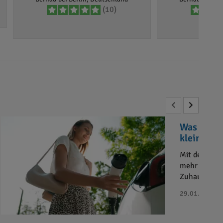
(10)
Was sind 
kleiner Ü
Mit der zun
mehr Haushal
Zuhause?
29.01.2025 - 