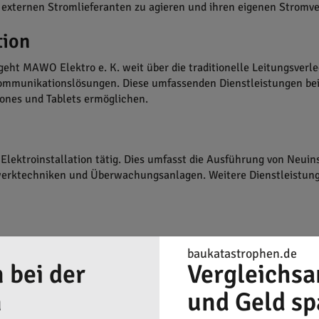
 externen Stromlieferanten zu agieren und ihren eigenen Stromv
tion
 geht MAWO Elektro e. K. weit über die traditionelle Leitungsve
mmunikationslösungen. Diese umfassenden Dienstleistungen bei
ones und Tablets ermöglichen.
Elektroinstallation tätig. Dies umfasst die Ausführung von Neui
erktechniken und Überwachungsanlagen. Weitere Dienstleistunge
baukatastrophen.de
 bei der
Vergleichsa
n
und Geld sp