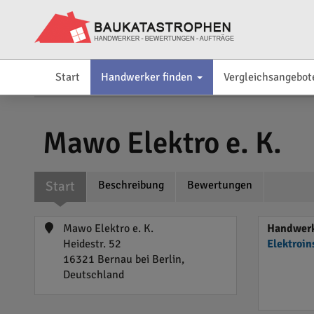
Start
Handwerker finden
Vergleichsangebot
Mawo Elektro e. K.
Start
Beschreibung
Bewertungen
Mawo Elektro e. K.
Handwerke
Heidestr. 52
Elektroin
16321 Bernau bei Berlin,
Deutschland