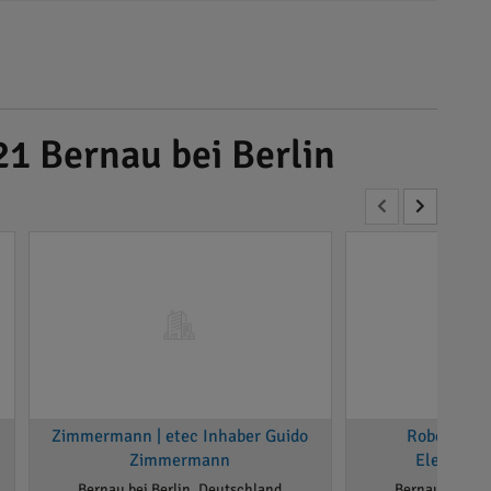
21 Bernau bei Berlin
Zimmermann | etec Inhaber Guido
Robert Eng
Zimmermann
Elektrom
Bernau bei Berlin, Deutschland
Bernau bei Ber