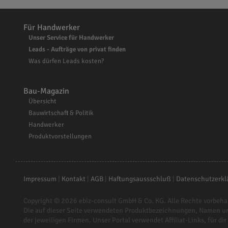
Für Handwerker
Unser Service für Handwerker
Leads - Aufträge von privat finden
Was dürfen Leads kosten?
Bau-Magazin
Übersicht
Bauwirtschaft & Politik
Handwerker
Produktvorstellungen
Impressum
|
Kontakt
|
AGB
|
Haftungsaussschluß
|
Datenschutzerkl
Copyright © 2026
ebiz-consult GmbH & Co. KG
. Alle Rechte vorbeha
Die auf dieser Seite verwendeten Produktbezeichnungen, Namen u
der jeweiligen Firmen. Unser Portal verwendet Affiliat-Links, für dir