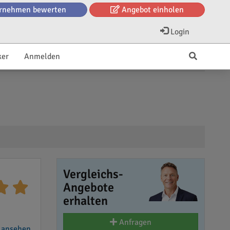
rnehmen bewerten
Angebot einholen
Login
ker
Anmelden
Vergleichs-
Angebote
erhalten
Anfragen
 ansehen