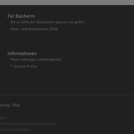
Für Bauherrn
Bis zu 30% der Baukosten sparen -so geht's
Haus- und Baumessen 2026
Informationen
Firma eintragen und bewerten
* Unsere Preise
ärung
|
FAQ
lten.
nd Warenzeichen sind Eigentum
 wir Geld erhalten.