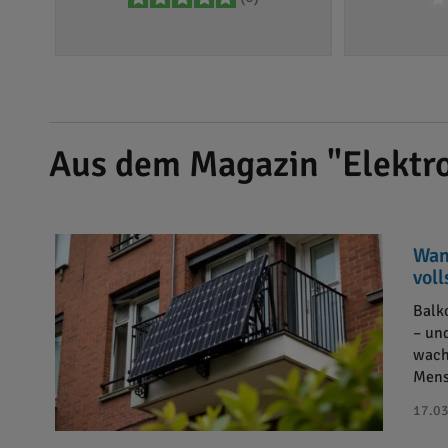
Aus dem Magazin "Elektro
Wan
vol
Balk
– un
wach
Mens
17.03